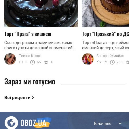
Торт "Прага" з вишнею
Торт "Празький" по Д
Сьогодні разом з нами ми зможемо
Торт «Прага» - це неймо
приготувати домашній знаменитий
смачний десерт, який іс
десерт — торт "Прага" з вишнею.
надзвичайно тривалий 
Тетяна Козюк
Вікторія Жмайло
Тепер ви зможете готувати свій
тому рецепт цього торт
5
65
4
12
200
улюблений десерт і ...
видозмінювався, адже ко
Зараз ми готуємо
Всі рецепти
В начало