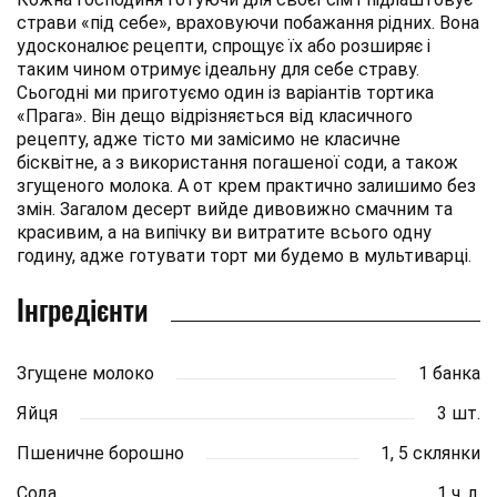
страви «під себе», враховуючи побажання рідних. Вона
удосконалює рецепти, спрощує їх або розширяє і
таким чином отримує ідеальну для себе страву.
Сьогодні ми приготуємо один із варіантів тортика
«Прага». Він дещо відрізняється від класичного
рецепту, адже тісто ми замісимо не класичне
бісквітне, а з використання погашеної соди, а також
згущеного молока. А от крем практично залишимо без
змін. Загалом десерт вийде дивовижно смачним та
красивим, а на випічку ви витратите всього одну
годину, адже готувати торт ми будемо в мультиварці.
Інгредієнти
Згущене молоко
1 банка
Яйця
3 шт.
Пшеничне борошно
1, 5 склянки
Сода
1 ч. л.