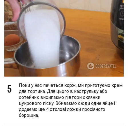
5
Поки у нас печеться корж, ми приготуємо крем
для тортика. Для цього в каструльку або
сотейник висипаємо півтори склянки
цукрового піску. Вбиваємо сюди одне яйце і
додаємо ще 4 столові ложки просіяного
борошна.