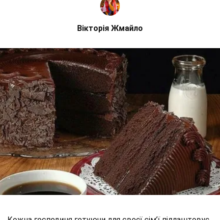
Вікторія Жмайло
Кожна господиня готуючи для своєї сім’ї підлаштовує