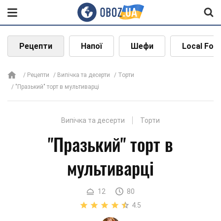
Рецепти
Напої
Шефи
Local Foo
Рецепти
Випічка та десерти
Торти
"Празький" торт в мультиварці
Випічка та десерти
Торти
"Празький" торт в
мультиварці
12
80
4.5