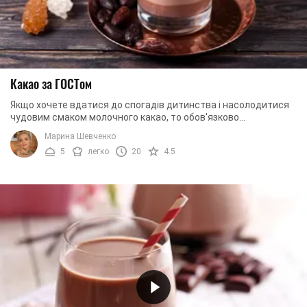
Какао за ГОСТом
Якщо хочете вдатися до спогадів дитинства і насолодитися
чудовим смаком молочного какао, то обов'язково
скористайтеся цим рецептом. Какао на молоці ...
Марина Шевченко
5
легко
20
4.5