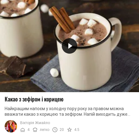
Какао з зефіром і корицею
Найкращим напоєм у холодну пору року за правом можна
вважати какао з корицею та зефіром. Напій виходить дуже
солодким, але водночас не приторним. За ...
Вікторія Жмайло
4
легко
20
4.5