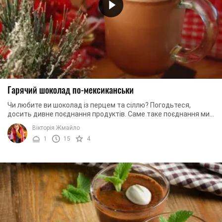
Гарячий шоколад по-мексиканськи
Чи любите ви шоколад із перцем та сіллю? Погодьтеся,
досить дивне поєднання продуктів. Саме таке поєднання ми
й пропонуємо вам сьогодні скуштувати. ...
Вікторія Жмайло
1
15
4