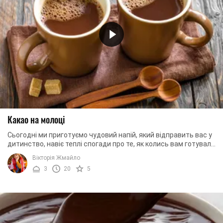
Какао на молоці
Сьогодні ми приготуємо чудовий напій, який відправить вас у
дитинство, навіє теплі спогади про те, як колись вам готували
різноманітну смакоту ваша ...
Вікторія Жмайло
3
20
5