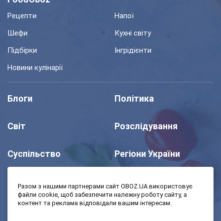
Рецепти
Напої
Шефи
Кухні світу
Підбірки
Інгрідієнти
Новини кулінарії
Блоги
Політика
Світ
Розслідування
Суспільство
Регіони України
Шоу
Спорт
Разом з нашими партнерами сайт OBOZ.UA використовує
файли cookie, щоб забезпечити належну роботу сайту, а
контент та реклама відповідали вашим інтересам.
Моя школа
Авто