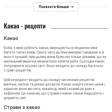
Показати більше
Какао - рецепти
Какао
Боби, з яких роблять какао, вирощуються людиною вже
багато тисяч років. Свого часу ацтеки використовували їх в
якості грошей, при цьому, вони були настільки цінними, що за
маленький мішечок можна було купити раба. Сьогодні какао
популярне в усьому світі. Воно входить до складу багатьох
страв і рецептів.
Цей інгредієнт входить до складу численних рецептів
випічки, напоїв та різних десертів. Какао енергетично цінне і
корисне, воно містить алкалоїд, який схожий за дією з
кофеїном. Це означає, що страви з какао також бадьорять і
додають сил.
Страви з какао