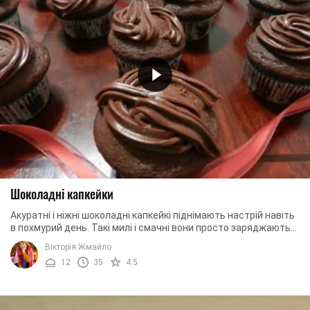
Шоколадні капкейки
Акуратні і ніжні шоколадні капкейкі піднімають настрій навіть
в похмурий день. Такі милі і смачні вони просто заряджають
енергією і бадьорістю. ...
Вікторія Жмайло
12
35
4.5