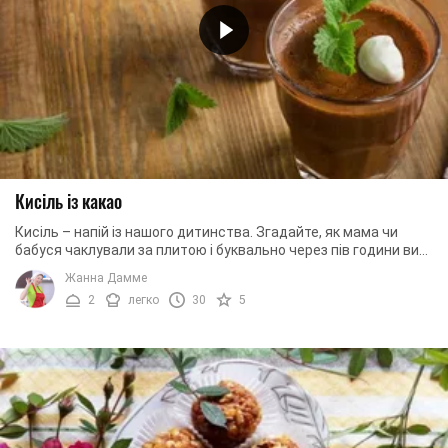
Кисіль із какао
Кисіль – напій із нашого дитинства. Згадайте, як мама чи
бабуся чаклували за плитою і буквально через пів години ви
вже відчували цей приголомшливий ...
Жанна Дамме
2
легко
30
5