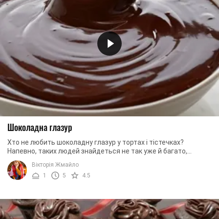
Шоколадна глазур
Хто не любить шоколадну глазур у тортах і тістечках?
Напевно, таких людей знайдеться не так уже й багато,
особливо серед малюків. Ми пропонуємо вам ...
Вікторія Жмайло
1
5
4.5