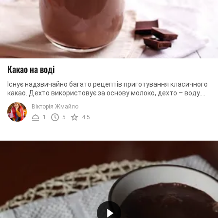
Какао на воді
Існує надзвичайно багато рецептів приготування класичного
какао. Дехто використовує за основу молоко, дехто – воду.
Хтось додає улюблені спеції, а ...
Вікторія Жмайло
1
5
4.5