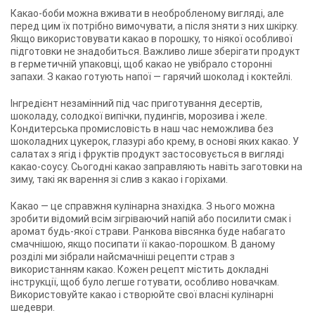
Какао-боби можна вживати в необробленому вигляді, але
перед цим їх потрібно вимочувати, а після зняти з них шкірку.
Якщо використовувати какао в порошку, то ніякої особливої ​​
підготовки не знадобиться. Важливо лише зберігати продукт
в герметичній упаковці, щоб какао не увібрало сторонні
запахи. З какао готують напої — гарячий шоколад і коктейлі.
Інгредієнт незамінний під час приготування десертів,
шоколаду, солодкої випічки, пудингів, морозива і желе.
Кондитерська промисловість в наш час неможлива без
шоколадних цукерок, глазурі або крему, в основі яких какао. У
салатах з ягід і фруктів продукт застосовується в вигляді
какао-соусу. Сьогодні какао заправляють навіть заготовки на
зиму, такі як варення зі слив з какао і горіхами.
Какао — це справжня кулінарна знахідка. З нього можна
зробити відомий всім зігріваючий напій або посилити смак і
аромат будь-якої страви. Ранкова вівсянка буде набагато
смачнішою, якщо посипати її какао-порошком. В даному
розділі ми зібрали найсмачніші рецепти страв з
використанням какао. Кожен рецепт містить докладні
інструкції, щоб було легше готувати, особливо новачкам.
Використовуйте какао і створюйте свої власні кулінарні
шедеври.