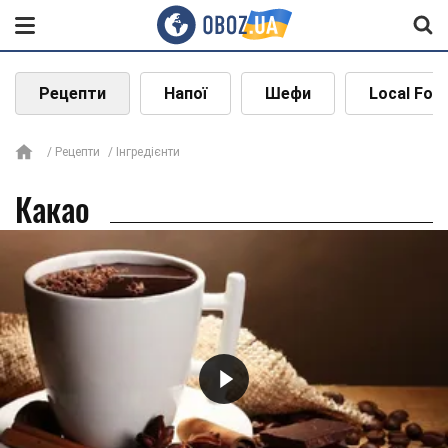
Рецепти
Напої
Шефи
Local Foo
Рецепти
Інгредієнти
Какао