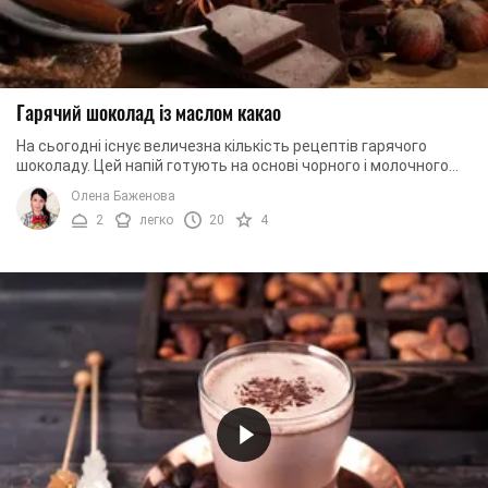
Гарячий шоколад із маслом какао
На сьогодні існує величезна кількість рецептів гарячого
шоколаду. Цей напій готують на основі чорного і молочного
шоколаду. У напій додають коньяк і ...
Олена Баженова
2
легко
20
4