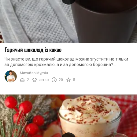
Гарячий шоколад із какао
Чи знаєте ви, що гарячий шоколад можна згустити не тільки
за допомогою крохмалю, а й за допомогою борошна?
Погодьтеся, досить незвичайний рецепт. ...
Михайло Мурзін
2
легко
20
5