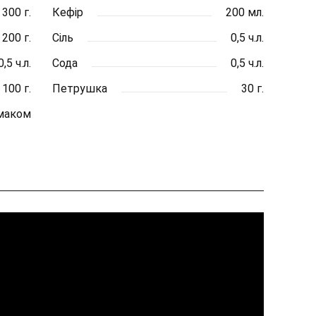
300 г.
Кефір
200 мл.
200 г.
Сіль
0,5 ч.л.
0,5 ч.л.
Сода
0,5 ч.л.
100 г.
Петрушка
30 г.
маком