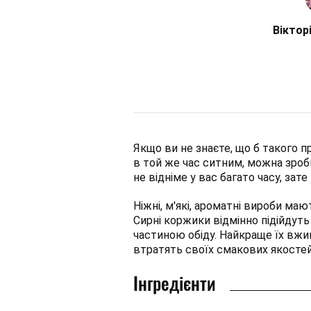
Віктор
Якщо ви не знаєте, що б такого п
в той же час ситним, можна зроб
не відніме у вас багато часу, за
Ніжні, м'які, ароматні вироби ма
Сирні коржики відмінно підійдуть
частиною обіду. Найкраще їх вжив
втратять своїх смакових якостей
Інгредієнти