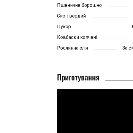
Пшеничне борошно
Сир твердий
Цукор
Ковбаски копчені
Рослинна олія
За с
Приготування