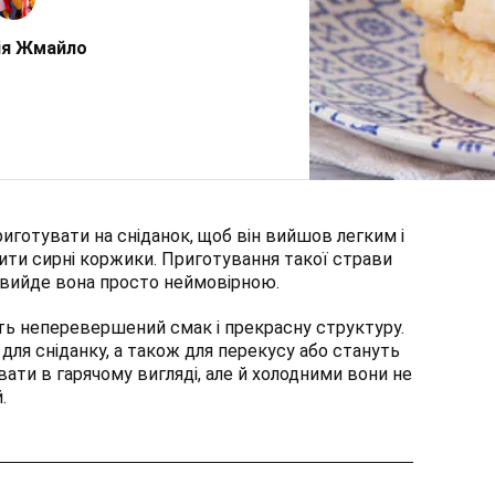
ія Жмайло
риготувати на сніданок, щоб він вийшов легким і
ити сирні коржики. Приготування такої страви
те вийде вона просто неймовірною.
ють неперевершений смак і прекрасну структуру.
 для сніданку, а також для перекусу або стануть
ати в гарячому вигляді, але й холодними вони не
.