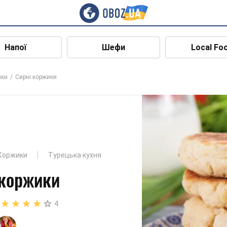
Напої
Шефи
Local Fo
ики
Сирні коржики
Коржики
Турецька кухня
 коржики
4