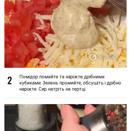
2
Помідор помийте та наріжте дрібними
кубиками. Зелень промийте, обсушіть і дрібно
наріжте. Сир натріть на тертці.