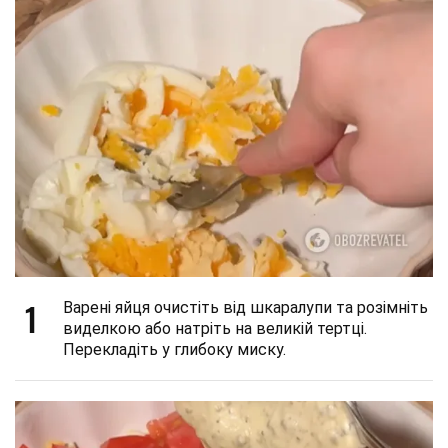
1
Варені яйця очистіть від шкаралупи та розімніть
виделкою або натріть на великій тертці.
Перекладіть у глибоку миску.