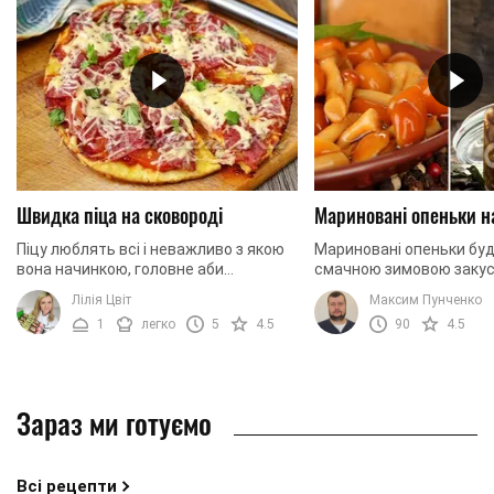
Швидка піца на сковороді
Мариновані опеньки н
Піцу люблять всі і неважливо з якою
Мариновані опеньки бу
вона начинкою, головне аби
смачною зимовою закус
побільше. В такому випадку, що може
приготуємо їх разом!
Лілія Цвіт
Максим Пунченко
бути краще, ніж приготувати її
1
легко
5
4.5
90
4.5
самостійно з ...
Зараз ми готуємо
Всі рецепти