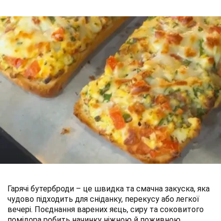
Гарячі бутерброди – це швидка та смачна закуска, яка
чудово підходить для сніданку, перекусу або легкої
вечері. Поєднання варених яєць, сиру та соковитого
помідора робить начинку ніжною й поживною.