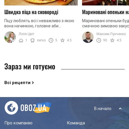
Швидка піца на сковороді
Мариновані опеньки н
Піцу люблять всі і неважливо з якою
Мариновані опеньки бу
вона начинкою, головне аби
смачною зимовою закус
побільше. В такому випадку, що може
приготуємо їх разом!
Лілія Цвіт
Максим Пунченко
бути краще, ніж приготувати її
1
легко
5
4.5
90
4.5
самостійно з ...
Зараз ми готуємо
Всі рецепти
В начало
Про компанію
Команда