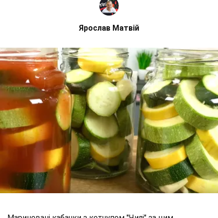
Ярослав Матвій
Мариновані кабачки з кетчупом "Чилі" за цим