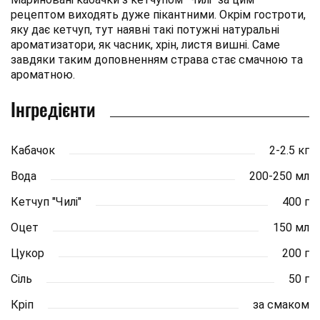
рецептом виходять дуже пікантними. Окрім гостроти,
яку дає кетчуп, тут наявні такі потужні натуральні
ароматизатори, як часник, хрін, листя вишні. Саме
завдяки таким доповненням страва стає смачною та
ароматною.
Інгредієнти
Кабачок
2-2.5 кг
Вода
200-250 мл
Кетчуп "Чилі"
400 г
Оцет
150 мл
Цукор
200 г
Сіль
50 г
Кріп
за смаком