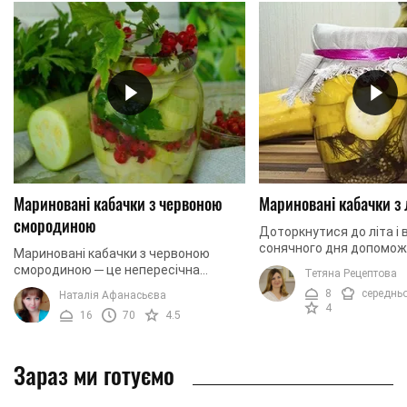
Мариновані кабачки з червоною
Мариновані кабачки з
смородиною
Доторкнутися до літа і 
сонячного дня допомож
Мариновані кабачки з червоною
літній овоч – кабачок. У
смородиною ─ це непересічна
Тетяна Рецептова
не складе особливих т
закуска на зиму, яка зачарує
8
середнь
Наталія Афанасьєва
знайти ...
смаковим букетом з листя
4
16
70
4.5
смородини, кропу, петрушки, кабачків
...
Зараз ми готуємо