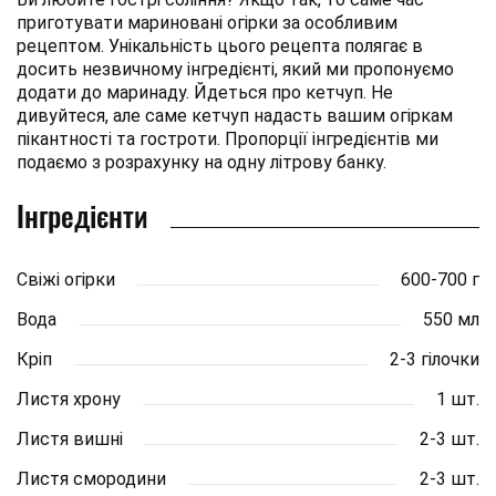
приготувати мариновані огірки за особливим
рецептом. Унікальність цього рецепта полягає в
досить незвичному інгредієнті, який ми пропонуємо
додати до маринаду. Йдеться про кетчуп. Не
дивуйтеся, але саме кетчуп надасть вашим огіркам
пікантності та гостроти. Пропорції інгредієнтів ми
подаємо з розрахунку на одну літрову банку.
Інгредієнти
Свіжі огірки
600-700 г
Вода
550 мл
Кріп
2-3 гілочки
Листя хрону
1 шт.
Листя вишні
2-3 шт.
Листя смородини
2-3 шт.