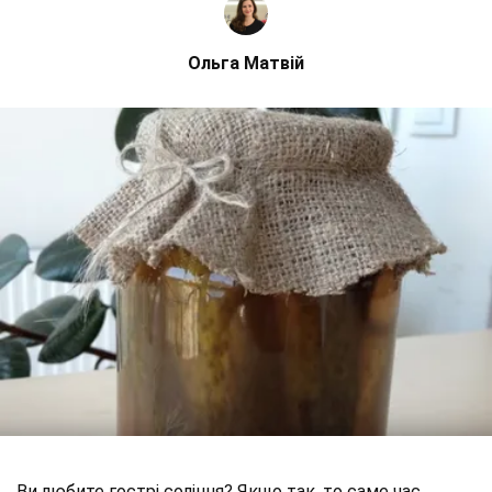
Ольга Матвій
Ви любите гострі соління? Якщо так, то саме час