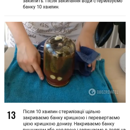
закипить. Після закипання води стерилізуємо
банку 10 хвилин.
13
Після 10 хвилин стерилізації щільно
закриваємо банку кришкою і перевертаємо
цією кришкою донизу. Накриваємо банку
рушником або ковдрою і залишаємо в теплі на