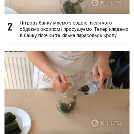
2
Літрову банку миємо з содою, після чого
обдаємо окропом і просушуємо. Тепер кладемо
в банку гілочки та кілька парасольок кропу.