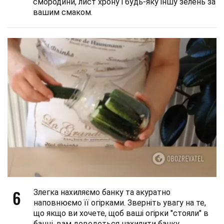
смородини, лист хрону і будь-яку іншу зелень за
вашим смаком.
6
Злегка нахиляємо банку та акуратно
наповнюємо її огірками. Зверніть увагу на те,
що якщо ви хочете, щоб ваші огірки "стояли" в
банці, вам доведеться нахилити банку,