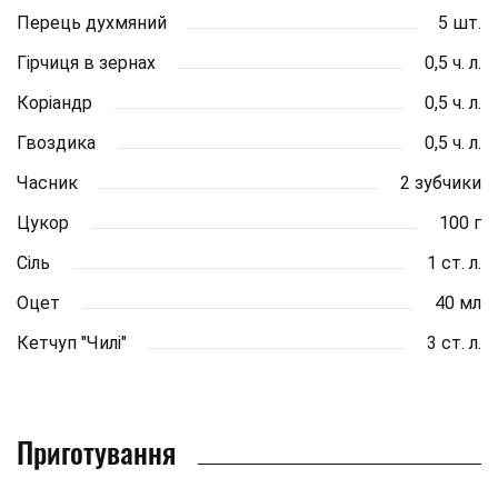
Перець духмяний
5 шт.
Гірчиця в зернах
0,5 ч. л.
Коріандр
0,5 ч. л.
Гвоздика
0,5 ч. л.
Часник
2 зубчики
Цукор
100 г
Сіль
1 ст. л.
Оцет
40 мл
Кетчуп "Чилі"
3 ст. л.
Приготування