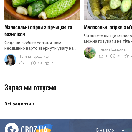
Малосольні огірки з гірчицею та
Малосольні огірки з м
базиліком
Чи знаєте ви, що малосо
можна готувати не тільк
Якщо ви любите соління, вам
використанням традиці
неодмінно варто звернути увагу на
Тетяна Щедріна
інгредієнтів: листя хрону
цей рецепт. Йдеться про рецепт
1
60
Тетяна Городниця
смородини? Сьогодні ми 
малосольних огірків з додаванням
1
60
5
базиліка та гірчиці. ...
Зараз ми готуємо
Всі рецепти
В начало