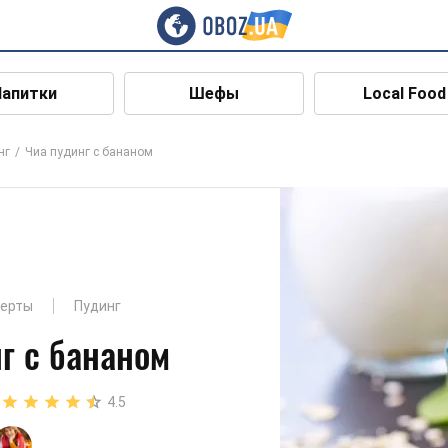
Напитки
Шефы
Local Food
нг
Чиа пудинг с бананом
серты
Пудинг
г с бананом
4.5