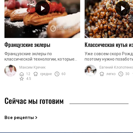
Французские эклеры
Классическая кутья 
Французские эклеры по
Уже совсем скоро Рожд
классической технологии, которые
поэтому нужно позаботи
легко можно приготовить дома.
будет ваша праздничная
Максим Кречик
Евгений Клопотенк
Сегодня мы готовим эклеры с
традиционный рецепт 
12
средне
60
легко
30
заварным кремом. Чтобы придать
настоящая пшеница, а та
4.5
крему ...
Сейчас мы готовим
Все рецепты