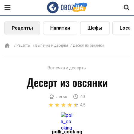
Рецепты
Напитки
Шефы
Local
Рецепты
Выпечка и десерты
Десерт из овсянки
Выпечка и десерты
Десерт из овсянки
легко
40
4.5
polli_cooking