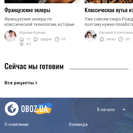
Французские эклеры
Классическая кутья 
Французские эклеры по
Уже совсем скоро Рожд
классической технологии, которые
поэтому нужно позаботи
легко можно приготовить дома.
будет ваша праздничная
Максим Кречик
Евгений Клопотенк
Сегодня мы готовим эклеры с
традиционный рецепт 
12
средне
60
легко
30
заварным кремом. Чтобы придать
настоящая пшеница, а та
4.5
крему ...
Сейчас мы готовим
Все рецепты
В начало
О компании
Команда