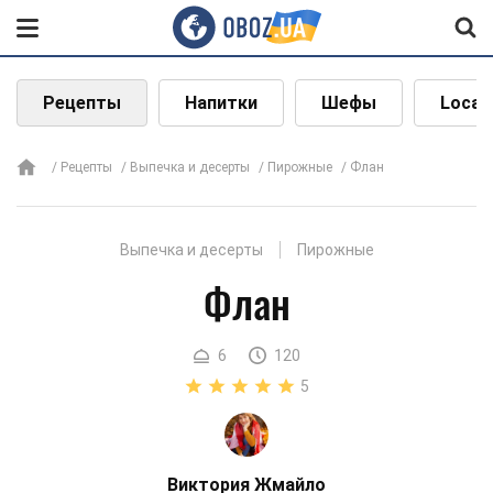
Рецепты
Напитки
Шефы
Local
Рецепты
Выпечка и десерты
Пирожные
Флан
Выпечка и десерты
Пирожные
Флан
6
120
5
Виктория Жмайло