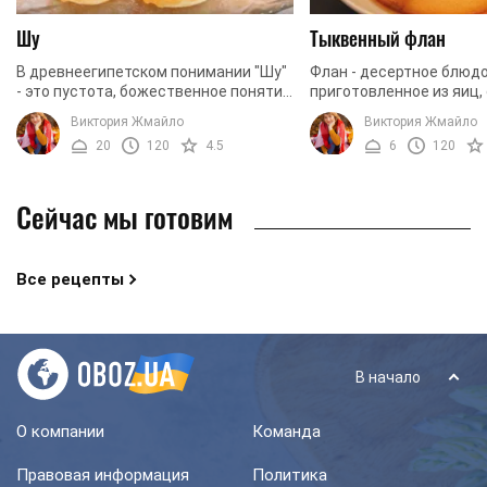
Шу
Тыквенный флан
В древнеегипетском понимании "Шу"
Флан - десертное блюдо
- это пустота, божественное понятие
приготовленное из яиц,
воздуха и неба. Именно так можно
молока, поверх политое
Виктория Жмайло
Виктория Жмайло
сказать про пирожное "Шу." Легкое и
Данный десерт пришел 
20
120
4.5
6
120
воздушное, ...
испанской кухни и стал ..
Сейчас мы готовим
Все рецепты
В начало
О компании
Команда
Правовая информация
Политика