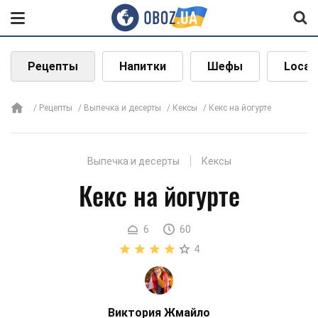
Рецепты
Напитки
Шефы
Local
Рецепты
Выпечка и десерты
Кексы
Кекс на йогурте
Выпечка и десерты
Кексы
Кекс на йогурте
6
60
4
Виктория Жмайло