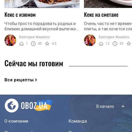
Кекс с изюмом
Кекс на сметане
Чтобы просто порадовать родных и
Очень часто нет времен
близких домашней вкусной выпечкой,
плиты, а так хочется сл
приготовьте кекс с изюмом. Такой
домашнего. Предлагаем
Виктория Жмайло
Виктория Жмайло
кекс всегда получается очень
кекс на сметане. Для п
1
45
4.5
12
30
милым, вкусным и ...
требуется ...
Сейчас мы готовим
Все рецепты
В начало
О компании
Команда