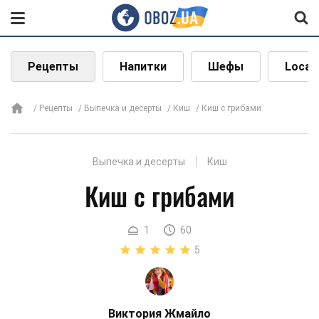
Рецепты
Напитки
Шефы
Local
Рецепты
Выпечка и десерты
Киш
Киш с грибами
Выпечка и десерты
Киш
Киш с грибами
1
60
5
Виктория Жмайло