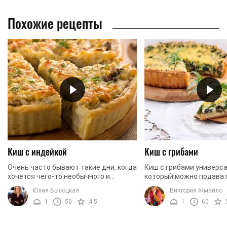
Похожие рецепты
Киш с индейкой
Киш с грибами
Очень часто бывают такие дни, когда
Киш с грибами универса
хочется чего-то необычного и
который можно подават
соленого одновременно. Если
время дня, как к будничн
Юлия Высоцкая
Виктория Жмайло
соленое настроение берет верх, то
праздничному столу. Го
1
50
4.5
1
60
без каких-либо проблем ...
будем в ...