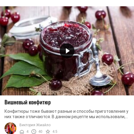
Вишневый конфитюр
Конфитюры тоже бывают разные и способы приготовления у
них также отличаются. В данном рецепте мы использовали,
помимо вишен и сахара, крахмал. ...
Виктория Жмайло
4
40
4.5