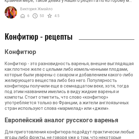
крайней мере, такой девиз у нашего рецепта по которому мы
будем делать этот великолепный десерт. ...
Виктория Жмайло
6
50
4.5
Конфитюр - рецепты
Конфитюр
Конфитюр - это разновидность варенья, внешне выглядящая
как плотное желе с целыми либо измельченными плодами,
которые были уварены с сахаром и добавлением какого-либо
желирующего вещества либо без него. Популярность
конфитюры получили еще в семнадцатом веке, хотя, тогда
под этим названием имелись в виду жидкие варенья и
компоты. Стоит отметить, что слово «конфитюр»
употребляется только во Франции, а жители англоязычных
стран используют слова «мармелад» или «джем».
Европейский аналог русского варенья
Для приготовления конфитюра подойдут практически любые
ягоды либо фрукты, не говоря уже о том, что некоторые