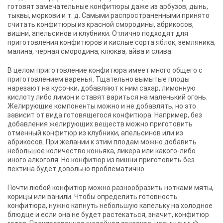
готовят замечательные конфитюры даже из арбузов, дынь,
тыквы, моркови и т. д. Самыми распространенными принято
считать конфитюры из красной смородины, абрикосов,
вишни, апельсинов и клубники. Отлично подходят для
приготовления конфитюров и кислые сорта яблок, земляника,
малина, черная смородина, клюква, айва и слива.
В целом приготовление конфитюра имеет много общего с
приготовлением варенья. Тщательно вымытые плоды
нарезают на кусочки, добавляют к ним сахар, лимонную
кислоту либо лимон и ставят вариться на маленький огонь.
Желирующие компоненты можно и не добавлять, но это
зависит от вида готовящегося конфитюра. Например, без
добавления желирующих веществ можно приготовить
отменный конфитюр из клубники, апельсинов или из
абрикосов. При желании к этим плодам можно добавить
небольшое количество коньяка, ликера или какого-либо
иного алкоголя. Но конфитюр из вишни приготовить без
пектина будет довольно проблематично.
Почти любой конфитюр можно разнообразить нотками мяты,
корицы или ванили. Чтобы определить готовность
конфитюра, нужно капнуть небольшую капельку на холодное
блюдце и если она не будет растекаться, значит, конфитюр