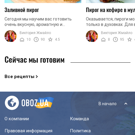
Заливной пирог
Пирог на кефире в му
Сегодня мы научим вас готовить
Оказывается, пироги мо
очень вкусную, ароматную и
только в духовках. Для
аппетитную закуску, которая
такого пирога отлично 
Виктория Жмайло
Виктория Жмайло
выпекается в духовке. Это блюдо
мультиварка. Пирог гот
10
90
4.5
8
95
станет прекрасным дополнением ...
просто и не ...
Сейчас мы готовим
Все рецепты
В начало
О компании
Команда
Правовая информация
Политика