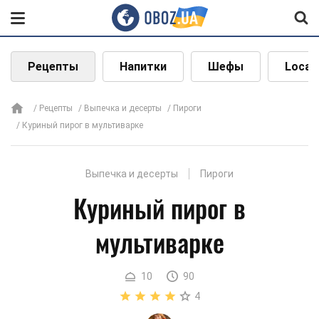
Рецепты
Напитки
Шефы
Local
Рецепты
Выпечка и десерты
Пироги
Куриный пирог в мультиварке
Выпечка и десерты
Пироги
Куриный пирог в
мультиварке
10
90
4