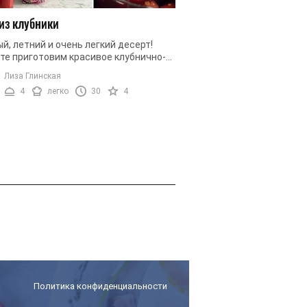
из клубники
Классическая кутья с
мультиварке
й, летний и очень легкий десерт!
те приготовим красивое клубнично-
Кутья - это обязательн
вое желе.
рождественского стола
Лиза Глинская
приготовления блюда 
4
легко
30
4
Юлия Дейнеко
множество: с сухофрукт
легко
120
на основе ...
Политика конфиденциальности