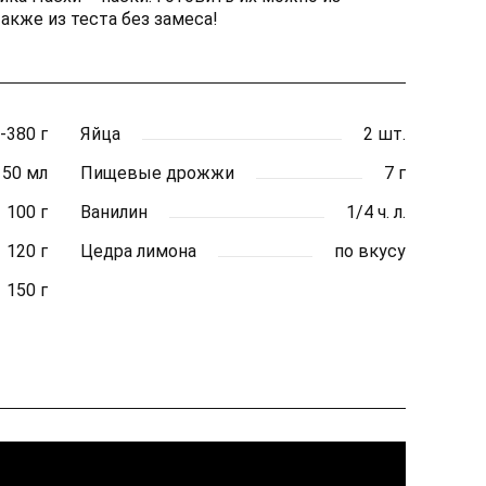
также из теста без замеса!
-380 г
Яйца
2 шт.
150 мл
Пищевые дрожжи
7 г
100 г
Ванилин
1/4 ч. л.
120 г
Цедра лимона
по вкусу
150 г