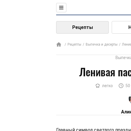
Рецепты
Рецепты
Выпечка и десерты
Лени
Выпечк
Ленивая пас
легко
50
Али
Главный символ светлого праздн