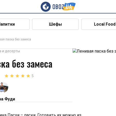
Напитки
Шефы
Local Food
вая паска без замеса
а и десерты
ка без замеса
5
на Фуди
ика Пасхи – паски. Готовить их можно из