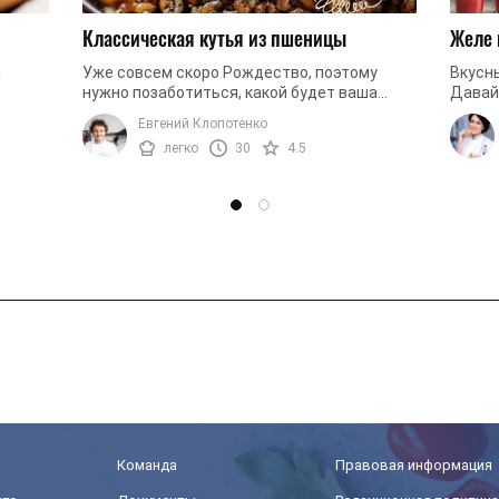
Классическая кутья из пшеницы
Желе 
й
Уже совсем скоро Рождество, поэтому
Вкусны
нужно позаботиться, какой будет ваша
Давай
им
праздничная кутья. В традиционный рецепт
лаймо
Евгений Клопотенко
идать
входит настоящая пшеница, а также ...
легко
30
4.5
Команда
Правовая информация