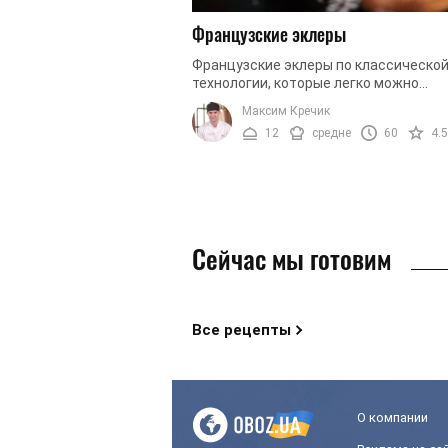
Французские эклеры
Французские эклеры по классическо
технологии, которые легко можно
приготовить дома. Сегодня мы готов
Максим Кречик
эклеры с заварным кремом. Чтобы пр
12
средне
60
4.5
крему ...
Сейчас мы готовим
Все рецепты
О компании