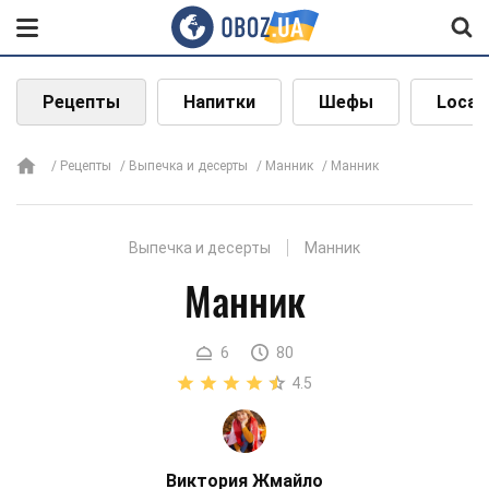
Рецепты
Напитки
Шефы
Local
Рецепты
Выпечка и десерты
Манник
Манник
Выпечка и десерты
Манник
Манник
6
80
4.5
Виктория Жмайло