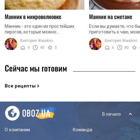
Манник в микроволновке
Манник на сметане
Манник - это один из простейших
Если вы думаете, что бы
пирогов, которые можно
приготовить к чаю, мож
приготовить, не тратя на это много
остановится на вариан
Виктория Жмайло
Виктория Жмайло
сил и времени. А если вы хотите
приготовления вкусней
4
40
5
6
80
сделать блюдо еще быстрее, ...
Это давно известное все
Сейчас мы готовим
Все рецепты
В начало
О компании
Команда