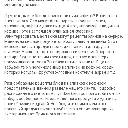
маринад для мяса.
Думаете, какое блюдо приготовить из кефира? Вариантов
очень много. Это могут быть пироги, окрошка, омлет,
запеканка, вафли и даже пицца. А вот, например, оладьи на
кефире - это настоящая кулинарная классика.
Заинтересовать Вас также могут рецепты блинов на кефире.
Манник на кефире получается воздушным и пышным. Этот
кисломолочный продукт подходит также и для другой
выпечки – кексов, тортов, пирожных и печенья. Хворост на
кефире будет не таким хрустящим, но вкус и текстуру
получившегося теста Вы обязательно оцените. Еще не
забывайте о многочисленных напитках на кефире, среди
которых йогурты, фруктово-ягодные коктейли, айран и т.д.
Разнообразные рецепты блюд и напитков с кефиром
представлены в данном разделе нашего сайта. Подробно
расписанные ответы помогут Вам быстро приготовить что-
нибудь особенное из кисломолочного продукта и удивить
своих близких и друзей. Не обходите вниманием этот
полезный продукт и используйте его в своих кулинарных
экспериментах. Приятного аппетита.