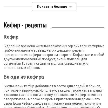
Показать больше
Кефир - рецепты
Кефир
В древние времена жители Кавказских гор считали кефирные
грибки посланием всевышнего и держали рецепт
приготовления кефира в строгом секрете. Кефир, как и любой
другой кисломолочный продукт, очень полезен для
организма. Готовят кефир из молока, сквашивая его
специальным образом.
Блюда из кефира
В кулинарии кефир добавляют в тесто для оладий и блинов,
пончиков и пирожков. Используют кефир также как заправку
для зеленых салатов и основу для окрошки. Кефир помогает
створаживать молоко во время приготовления домашнего
сыра. Если кефир смешать с ягодами или медом, получится
очень полезный коктейль. А еще кефир - очень деликатный