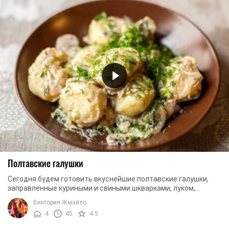
Полтавские галушки
Сегодня будем готовить вкуснейшие полтавские галушки,
заправленные куриными и свиными шкварками, луком,
морковью и сметаной. Поверьте, это очень ...
Виктория Жмайло
4
45
4.5