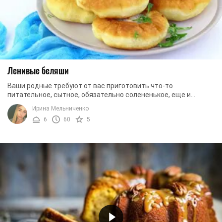
Ленивые беляши
Ваши родные требуют от вас приготовить что-то
питательное, сытное, обязательно солененькое, еще и
максимально быстро? Не знаете, чем бы поразить их? ...
Ирина Мельниченко
6
60
5