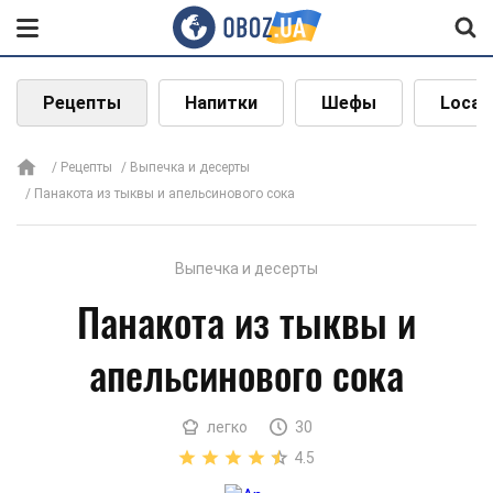
Рецепты
Напитки
Шефы
Local
Рецепты
Выпечка и десерты
Панакота из тыквы и апельсинового сока
Выпечка и десерты
Панакота из тыквы и
апельсинового сока
легко
30
4.5