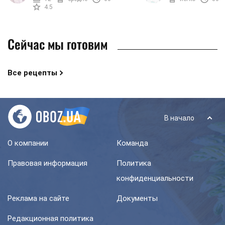
заварным кремом. Чтобы придать
настоящая пшеница, а та
4.5
крему ...
Сейчас мы готовим
Все рецепты
В начало
О компании
Команда
Правовая информация
Политика
конфиденциальности
Реклама на сайте
Документы
Редакционная политика