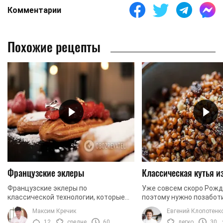
Комментарии
Похожие рецепты
Французские эклеры
Классическая кутья 
Французские эклеры по
Уже совсем скоро Рожд
классической технологии, которые
поэтому нужно позаботи
легко можно приготовить дома.
будет ваша праздничная
Максим Кречик
Евгений Клопотенк
Сегодня мы готовим эклеры с
традиционный рецепт 
12
средне
60
легко
30