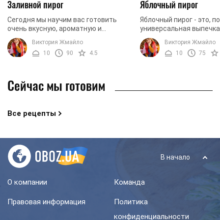
Заливной пирог
Яблочный пирог
Сегодня мы научим вас готовить
Яблочный пирог - это, п
очень вкусную, ароматную и
универсальная выпечка.
аппетитную закуску, которая
подойдет и для вечерне
Виктория Жмайло
Виктория Жмайло
выпекается в духовке. Это блюдо
кругу семьи, и для угощ
10
90
4.5
10
75
станет прекрасным дополнением ...
...
Сейчас мы готовим
Все рецепты
В начало
О компании
Команда
Правовая информация
Политика
конфиденциальности