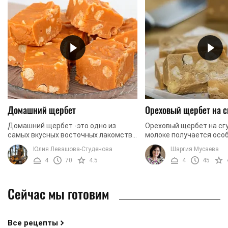
Домашний щербет
Ореховый щербет на 
Домашний щербет -это одно из
Ореховый щербет на с
самых вкусных восточных лакомств,
молоке получается осо
которое вы с легкостью сможете
нежным, и имеет прият
Юлия Левашова-Студенова
Шаргия Мусаева
приготовить самостоятельно, при
карамельно-сливочный 
4
70
4.5
4
45
наличии нужных ...
десерт порадует гостей 
Сейчас мы готовим
Все рецепты