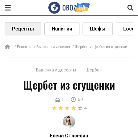
Рецепты
Напитки
Шефы
Local
Рецепты
Выпечка и десерты
Щербет
Щербет из сгущенки
Выпечка и десерты
Щербет
Щербет из сгущенки
5
50
4
Елена Стасевич