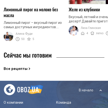
Лимонный пирог на молоке без
Желе из клубники
масла
Вкусный, летний и очен
десерт! Давайте приго
Лимонный пирог – вкусный пирог из
красивое клубнично-ла
самых доступных ингредиентов.
Лиза Глинская
Готовится он на основе молока, не
4
легко
Алина Фуди
нуждается в сливочном масле, а для
50
5
теста ...
Сейчас мы готовим
Все рецепты
В начало
О компании
Команда