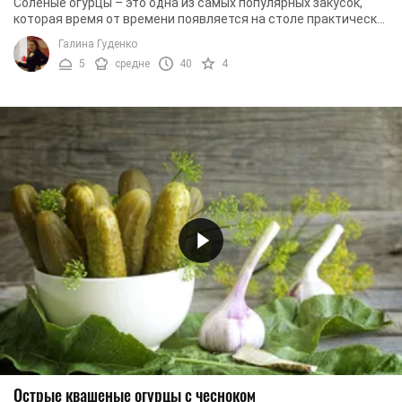
Соленые огурцы – это одна из самых популярных закусок,
которая время от времени появляется на столе практически
в каждой семье. Именно поэтому каждая ...
Галина Гуденко
5
средне
40
4
Острые квашеные огурцы с чесноком