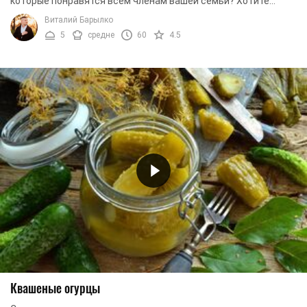
которые понравятся всем членам вашей семьи? Хотите
найти проверенный рецепт квашеных огурцов, ...
Виталий Барылко
5
средне
60
4.5
Квашеные огурцы