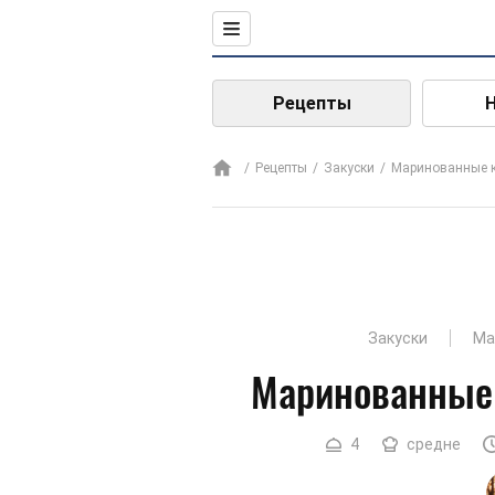
Рецепты
Рецепты
Закуски
Маринованные 
Закуски
Ма
Маринованные 
4
средне