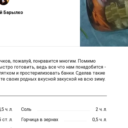
й Барылко
ачков, пожалуй, понравится многим. Помимо
ыстро готовить, ведь все что нам понадобится -
пятком и простерилизовать банки. Сделав такие
те своих родных вкусной закуской на всю зиму.
,5 ч. л.
Соль
2 ч. л.
5 ст. л.
Горчица в зернах
0,5 ч. л.