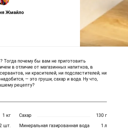
ия Жмайло
? Тогда почему бы вам не приготовить
чем в отличие от магазинных напитков, в
ервантов, ни красителей, ни подсластителей, ни
надобится, — это груши, сахар и вода. Ну что,
нашему рецепту?
1 кг
Сахар
130 г
2 шт.
Минеральная газированная вода
1 л