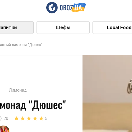
Напитки
Шефы
Local Food
ашний лимонад "Дюшес"
Лимонад
монад "Дюшес"
20
5