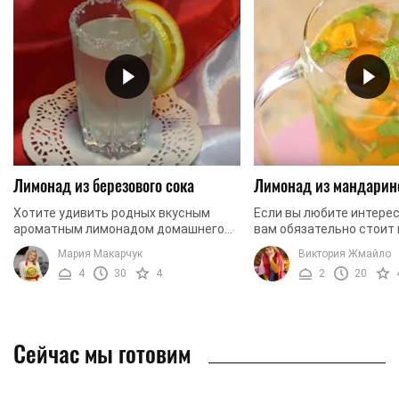
Лимонад из березового сока
Лимонад из мандарин
Хотите удивить родных вкусным
Если вы любите интере
ароматным лимонадом домашнего
вам обязательно стоит
приготовления? Тогда приготовьте
лимонад из мандаринов
Мария Макарчук
Виктория Жмайло
лимонад из березового сока. Этот
этого напитка в том, чт
4
30
4
2
20
интересный рецепт ...
сезонных ...
Сейчас мы готовим