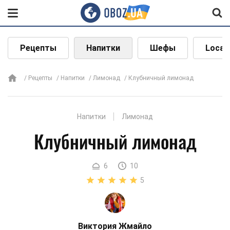
Рецепты
Напитки
Шефы
Local
Рецепты
Напитки
Лимонад
Клубничный лимонад
Напитки
Лимонад
Клубничный лимонад
6
10
5
Виктория Жмайло