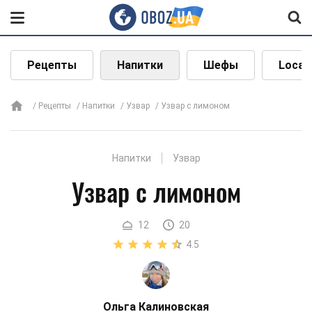
Рецепты
Напитки
Шефы
Local
Рецепты
Напитки
Узвар
Узвар с лимоном
Напитки
Узвар
Узвар с лимоном
12
20
4.5
Ольга Калиновская