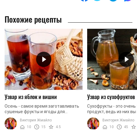
Похожие рецепты
Узвар из яблок и вишни
Узвар из сухофруктов
Осень - самое время заготавливать
Сухофрукты - это очень
сушеные фрукты и ягоды для
продукт, ведь из них вы
витаминного узвара. Минимальный
любое время года приг
Виктория Жмайло
Виктория Жмайло
набор ингредиентов (сушеные
полезный свежий фрук
10
15
4.5
10
45
яблоки, вишни и все, что ...
напиток. Что не мало важ