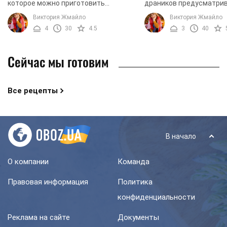
которое можно приготовить
драников предусматри
буквально из нескольких
использование картофел
Виктория Жмайло
Виктория Жмайло
ингредиентов. Сегодня мы
мы предлагаем вам пой
4
30
4.5
3
40
предлагаем вам разнообразить это
приготовить драники с ..
картофельное ...
Сейчас мы готовим
Все рецепты
В начало
О компании
Команда
Правовая информация
Политика
конфиденциальности
Реклама на сайте
Документы