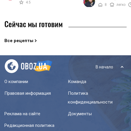
удивительно, ведь оно 
4.5
8
легко
изысканный аппетитный в
Сейчас мы готовим
Все рецепты
В начало
О компании
Команда
Правовая информация
Политика
конфиденциальности
Реклама на сайте
Документы
Редакционная политика