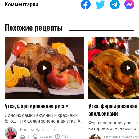
Комментарии
Похожие рецепты
Утка, фаршированная рисом
Утка, фаршированная
апельсинами
Одно из самых вкусных и красивых
блюд - это целая запеченная утка. А
Фаршированная утка - э
когда внутри утки запекается еще и
которое в основном поя
Наталья Василенко
гарнир, то у данного блюда
праздничном столе. И э
6
средне
120
Евгений Пройдаков
пропадают ...