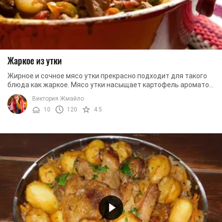
Жаркое из утки
Жирное и сочное мясо утки прекрасно подходит для такого
блюда как жаркое. Мясо утки насыщает картофель ароматом
и жиром, овощи дополняют вкусовыми ...
Виктория Жмайло
10
120
4.5