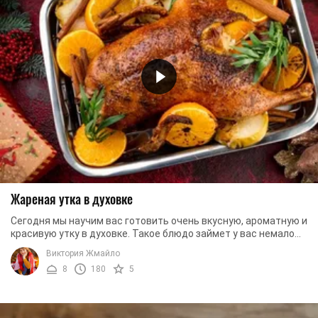
Жареная утка в духовке
Сегодня мы научим вас готовить очень вкусную, ароматную и
красивую утку в духовке. Такое блюдо займет у вас немало
свободного времени, однако ...
Виктория Жмайло
8
180
5