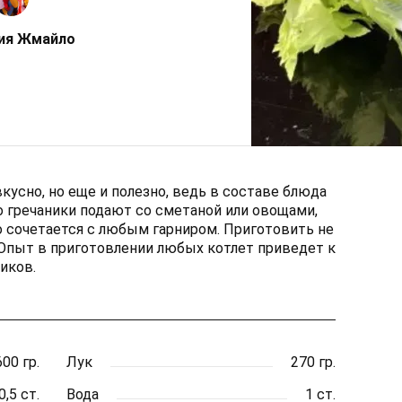
ия Жмайло
вкусно, но еще и полезно, ведь в составе блюда
о гречаники подают со сметаной или овощами,
о сочетается с любым гарниром. Приготовить не
Опыт в приготовлении любых котлет приведет к
иков.
600 гр.
Лук
270 гр.
0,5 ст.
Вода
1 ст.