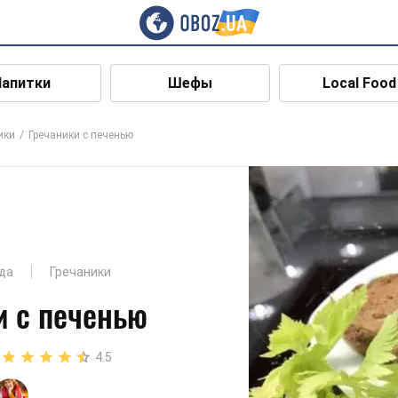
Напитки
Шефы
Local Food
ики
Гречаники с печенью
да
Гречаники
и с печенью
4.5