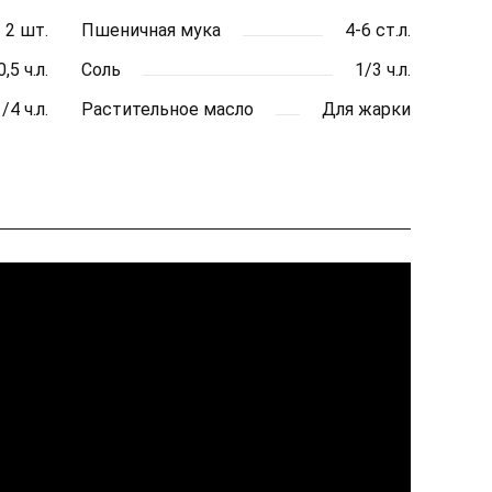
2 шт.
Пшеничная мука
4-6 ст.л.
0,5 ч.л.
Соль
1/3 ч.л.
/4 ч.л.
Растительное масло
Для жарки