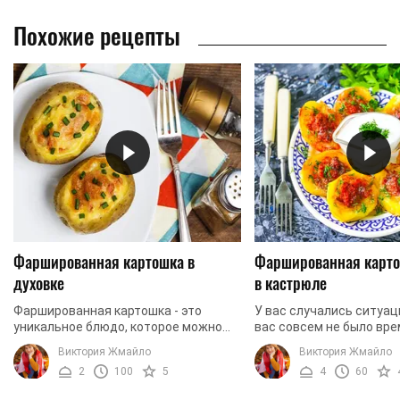
Похожие рецепты
Фаршированная картошка в
Фаршированная карт
духовке
в кастрюле
Фаршированная картошка - это
У вас случались ситуаци
уникальное блюдо, которое можно
вас совсем не было вре
готовить в духовке, на плите, в
фантазии и создания и
Виктория Жмайло
Виктория Жмайло
мультиварке и даже в
блюд, а приготовить что
2
100
5
4
60
микроволновке. Мы сегодня хотим
сытное горячее ...
вам ...