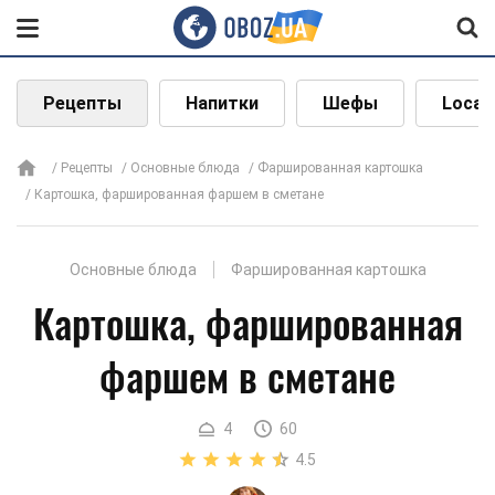
Рецепты
Напитки
Шефы
Local
Рецепты
Основные блюда
Фаршированная картошка
Картошка, фаршированная фаршем в сметане
Основные блюда
Фаршированная картошка
Картошка, фаршированная
фаршем в сметане
4
60
4.5