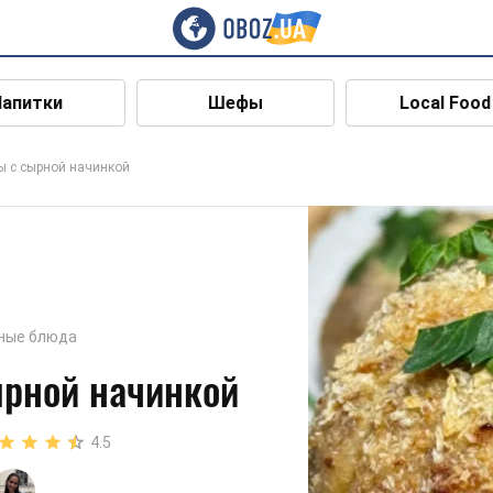
Напитки
Шефы
Local Food
ы с сырной начинкой
ные блюда
ырной начинкой
4.5