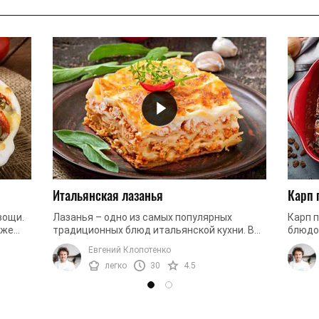
Итальянская лазанья
Карп 
вощи.
Лазанья – одно из самых популярных
Карп 
кже
традиционных блюд итальянской кухни. В
блюдо
ее основе сочный мясной фарш, много сыра
Она о
Евгений Клопотенко
...
и нежное слоеное тесто. Идеальный ...
сладко
легко
30
4.5