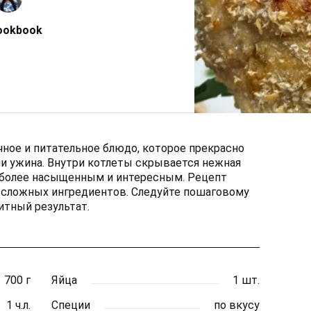
ookbook
чное и питательное блюдо, которое прекрасно
ли ужина. Внутри котлеты скрывается нежная
с более насыщенным и интересным. Рецепт
т сложных ингредиентов. Следуйте пошаговому
итный результат.
700 г
Яйца
1 шт.
1 ч.л.
Специи
по вкусу