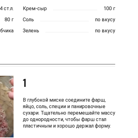
4 ст.л.
Крем-сыр
100 г
80 г
Соль
по вкусу
убчика
Зелень
по вкусу
1
В глубокой миске соедините фарш,
яйцо, соль, специи и панировочные
сухари. Тщательно перемешайте массу
до однородности, чтобы фарш стал
пластичным и хорошо держал форму.