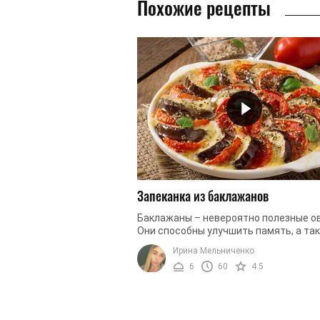
Похожие рецепты
Запеканка из баклажанов
Баклажаны – невероятно полезные о
Они способны улучшить память, а та
служат прекрасным антиоксидантом.
Ирина Мельниченко
Кроме того, употребление баклажанов 
6
60
4.5