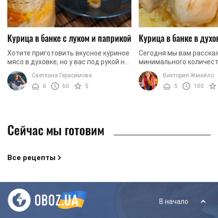
Курица в банке с луком и паприкой
Курица в банке в духо
Хотите приготовить вкусное куриное
Сегодня мы вам расскаж
мясо в духовке, но у вас под рукой не
минимального количес
нашлось рукава для запекания?
ингредиентов за макси
Светлана Герасимова
Виктория Жмайло
Хотите приготовить мясное блюдо,
короткое время пригот
6
60
5
5
100
не прилагая ...
курицу в духовке. Для это
Сейчас мы готовим
Все рецепты
В начало