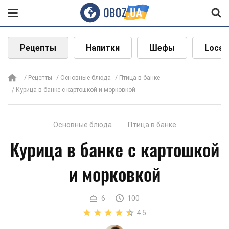
Рецепты
Напитки
Шефы
Local
Рецепты
Основные блюда
Птица в банке
Курица в банке с картошкой и морковкой
Основные блюда
Птица в банке
Курица в банке с картошкой
и морковкой
6
100
4.5