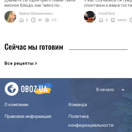
мясное блюдо, как "мясо по-
спонтанно к вам в гост
французки"? Уверяем, оно вам точно
друзья или родные? Вы
Ирина Мельниченко
FoodOboz
понравится, ведь готовить его
их угостить вкусными 
8
40
4.5
4
легко
совсем не сложно, а ...
которые не требуют ...
Сейчас мы готовим
Все рецепты
В начало
О компании
Команда
Правовая информация
Политика
конфиденциальности