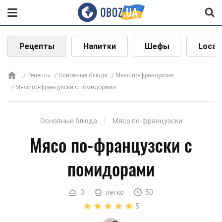
Рецепты
Напитки
Шефы
Local
Рецепты
Основные блюда
Мясо по-французски
Мясо по-французски с помидорами
Основные блюда
Мясо по-французски
Мясо по-французски с
помидорами
3
легко
50
5