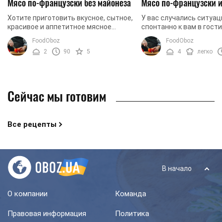
Мясо по-французски без майонеза
Мясо по-французски 
Хотите приготовить вкусное, сытное,
У вас случались ситуац
красивое и аппетитное мясное
спонтанно к вам в гост
блюдо для своих родных? Хотите
друзья или родные? Вы
FoodOboz
FoodOboz
порадовать своих гостей чем-то
их угостить вкусными 
2
90
5
4
легко
оригинальным, ...
которые не требуют ...
Сейчас мы готовим
Все рецепты
В начало
О компании
Команда
Правовая информация
Политика