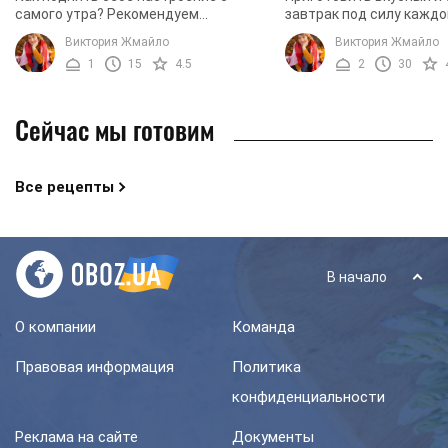
самого утра? Рекомендуем
завтрак под силу каждо
приготовить омлет с сыром. Нежный
Предлагаем попробоват
Виктория Жмайло
Виктория Жмайло
французский омлет получается
духовке по нашему реце
1
15
4.5
2
30
сытным и вкусным. По желанию вы ...
Компоненты используютс
Сейчас мы готовим
Все рецепты
В начало
О компании
Команда
Правовая информация
Политика
конфиденциальности
Реклама на сайте
Документы