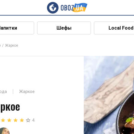
Напитки
Шефы
Local Food
е
Жаркое
юда
Жаркое
ркое
4