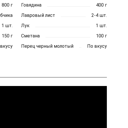
800 г
Говядина
400 г
убчика
Лавровый лист
2-4 шт.
1 шт.
Лук
1 шт.
150 г
Сметана
100 г
 вкусу
Перец черный молотый
По вкусу