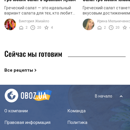
Греческий салат — это идеальный
Греческий салат стане
вариант салата для тех, кто любит
вкусовым достижением
овощи, следит за своим здоровьем и
когда вы хотите чего-то
Виктория Жмайло
Ирина Мельниченк
любит побаловать себя чем-то
вкусного но не менее по
2
20
4
2
20
вкусным. Мы ...
Кроме того, эта ...
Сейчас мы готовим
Все рецепты
В начало
О компании
Команда
Правовая информация
Политика