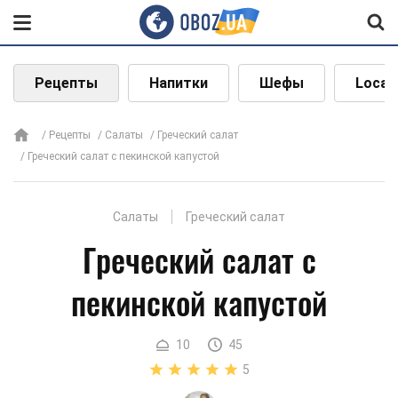
Рецепты
Напитки
Шефы
Local
Рецепты
Салаты
Греческий салат
Греческий салат с пекинской капустой
Салаты
Греческий салат
Греческий салат с
пекинской капустой
10
45
5