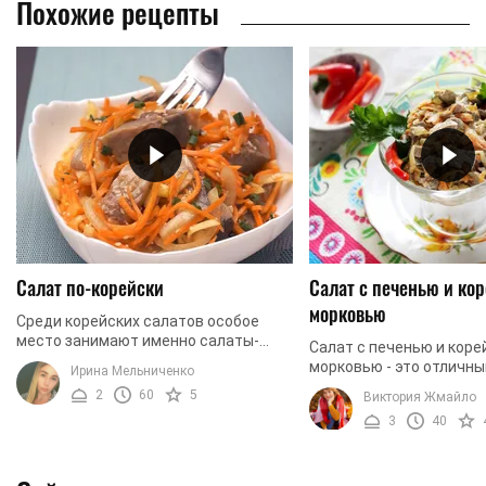
Похожие рецепты
Салат по-корейски
Салат с печенью и ко
морковью
Среди корейских салатов особое
место занимают именно салаты-
Салат с печенью и коре
закуски, в первую очередь блюда,
морковью - это отличны
Ирина Мельниченко
которые содержат рыбу, а если
для праздничного меню
2
60
5
Виктория Жмайло
точнее – селедку. Сегодня ...
имеет идеальные вкусо
3
40
ароматические и визуаль