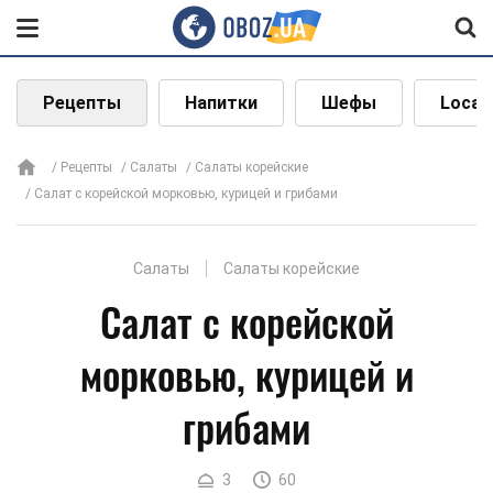
Рецепты
Напитки
Шефы
Local
Рецепты
Салаты
Салаты корейские
Салат с корейской морковью, курицей и грибами
Салаты
Салаты корейские
Салат с корейской
морковью, курицей и
грибами
3
60