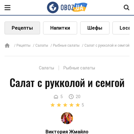
Рецепты
Напитки
Шефы
Local
Рецепты
Салаты
Рыбные салаты
Салат с рукколой и семгой
Салаты
Рыбные салаты
Салат с рукколой и семгой
5
20
5
Виктория Жмайло