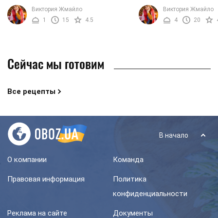
имеет совершенный вкус, он также
содержит в своем сост
Виктория Жмайло
Виктория Жмайло
отличается фантастическим
исключительно полезн
1
15
4.5
4
20
ароматом и шикарным ...
ингредиенты. Основны
компонентом салата ...
Сейчас мы готовим
Все рецепты
В начало
О компании
Команда
Правовая информация
Политика
конфиденциальности
Реклама на сайте
Документы