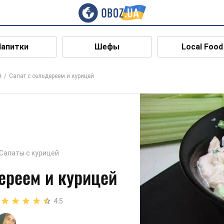
Напитки
Шефы
Local Food
й
Салат с сельдереем и курицей
Салаты с курицей
ереем и курицей
4.5