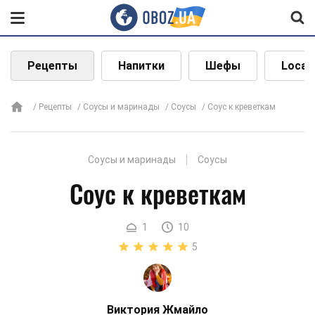
Рецепты
Напитки
Шефы
Local
Рецепты
Соусы и маринады
Соусы
Соус к креветкам
Соусы и маринады
Соусы
Соус к креветкам
1
10
5
Виктория Жмайло