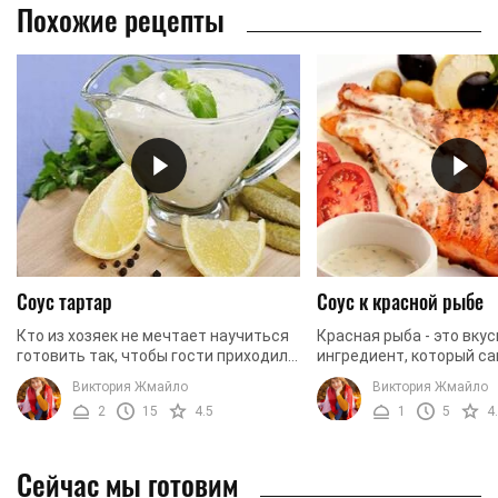
Похожие рецепты
Соус тартар
Соус к красной рыбе
Кто из хозяек не мечтает научиться
Красная рыба - это вку
готовить так, чтобы гости приходили
ингредиент, который са
в восторг буквально от каждого
может выглядеть изыск
Виктория Жмайло
Виктория Жмайло
блюда выставленного на стол? С
красиво, иметь фантас
2
15
4.5
1
5
4
нашим сайтом это ...
аромат и непревзойденны
Сейчас мы готовим