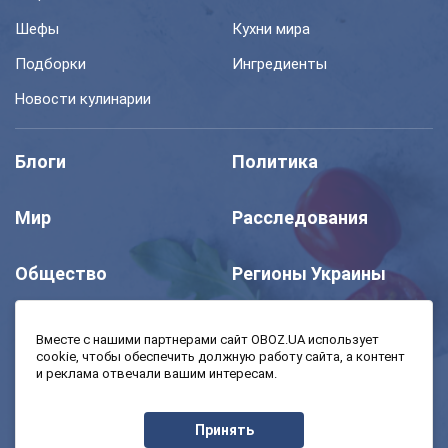
Шефы
Кухни мира
Подборки
Ингредиенты
Новости кулинарии
Блоги
Политика
Мир
Расследования
Общество
Регионы Украины
Шоу
Спорт
Вместе с нашими партнерами сайт OBOZ.UA использует
cookie, чтобы обеспечить должную работу сайта, а контент
и реклама отвечали вашим интересам.
Моя школа
Авто
Принять
MedOboz
Экономика