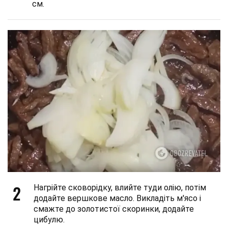
см.
2
Нагрійте сковорідку, влийте туди олію, потім
додайте вершкове масло. Викладіть м'ясо і
смажте до золотистої скоринки, додайте
цибулю.