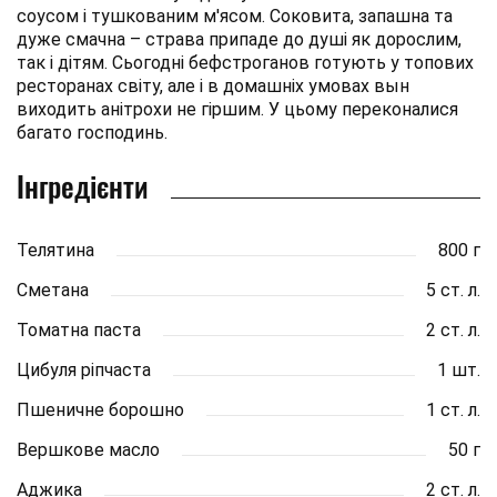
соусом і тушкованим м'ясом. Соковита, запашна та
дуже смачна – страва припаде до душі як дорослим,
так і дітям. Сьогодні бефстроганов готують у топових
ресторанах світу, але і в домашніх умовах вын
виходить анітрохи не гіршим. У цьому переконалися
багато господинь.
Інгредієнти
Телятина
800 г
Сметана
5 ст. л.
Томатна паста
2 ст. л.
Цибуля ріпчаста
1 шт.
Пшеничне борошно
1 ст. л.
Вершкове масло
50 г
Аджика
2 ст. л.