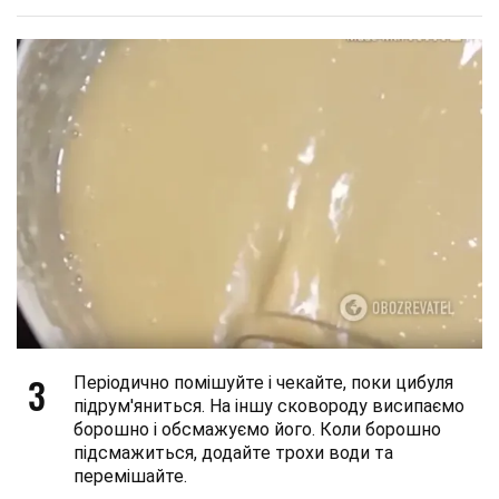
3
Періодично помішуйте і чекайте, поки цибуля
підрум'яниться. На іншу сковороду висипаємо
борошно і обсмажуємо його. Коли борошно
підсмажиться, додайте трохи води та
перемішайте.