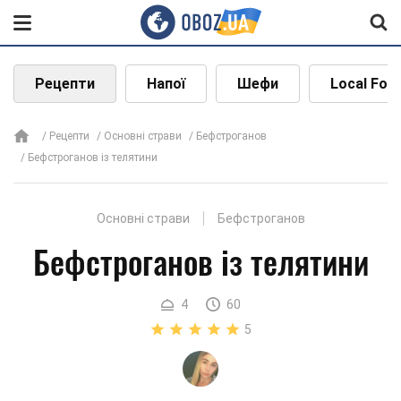
Рецепти
Напої
Шефи
Local Foo
Рецепти
Основні страви
Бефстроганов
Бефстроганов із телятини
Основні страви
Бефстроганов
Бефстроганов із телятини
4
60
5