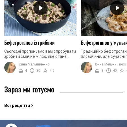
Бефстроганов із грибами
Бефстроганов у мульт
Сьогодні пропонуємо вам спробувати
Традиційно бефстрогано
зробити смачне м'ясо, яке стане
яловичини, але сучасні 
доповненням до будь-якого гарніру.
використовують свинину
Ірина Мельниченко
Ірина Мельниченко
Для приготування страви
навіть курку. Ви можете
4
30
4.5
3
40
бефстроганов із грибами ...
яке м'ясо, ...
Зараз ми готуємо
Всі рецепти