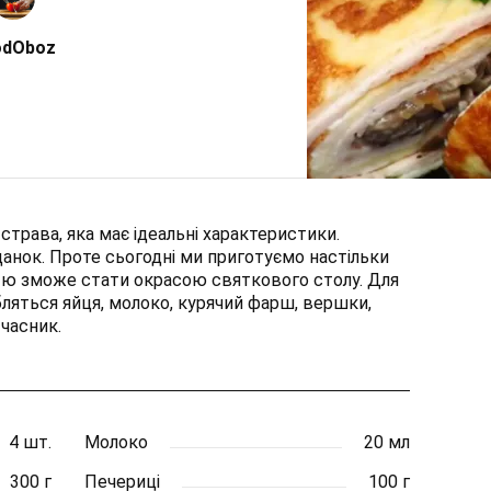
odOboz
страва, яка має ідеальні характеристики.
данок. Проте сьогодні ми приготуємо настільки
стю зможе стати окрасою святкового столу. Для
ляться яйця, молоко, курячий фарш, вершки,
 часник.
4 шт.
Молоко
20 мл
300 г
Печериці
100 г