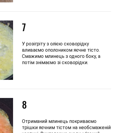
7
У розігріту з олією сковорідку
вливаємо ополоником яєчне тісто.
Смажимо млинець з одного боку, а
потім знімаємо зі сковорідки.
8
Отриманий млинець покриваємо
трішки яєчним тістом на необсмаженій