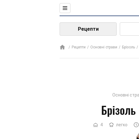
Рецепти
Рецепти
Основні страви
Брізоль
Основні стр
Брізоль 
4
легко