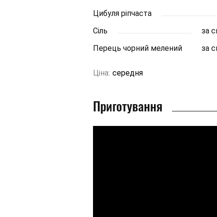
Цибуля ріпчаста
Сіль
за 
Перець чорний мелений
за 
Ціна:
середня
Приготування