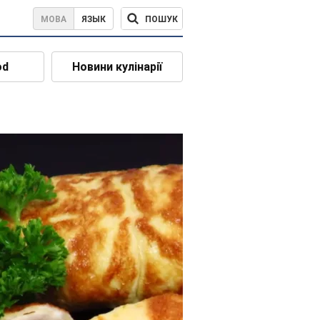
ПОШУК
МОВА
ЯЗЫК
od
Новини кулінарії