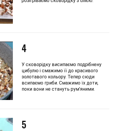
розігріваємо сковорідку з олією.
4
У сковорідку висипаємо подрібнену
цибулю і смажимо її до красивого
золотавого кольору. Тепер сюди
всипаємо гриби. Смажимо їх доти,
поки вони не стануть рум’яними.
5