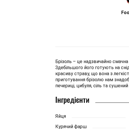
Fo
Брізоль – це надзвичайно смачна 
Здебільшого його готують на сні
красиву страву, що вона з легкі
приготування брізолю нам знадоб
печериці, цибуля, сіль та сушений
Інгредієнти
Яйця
Курячий фарш