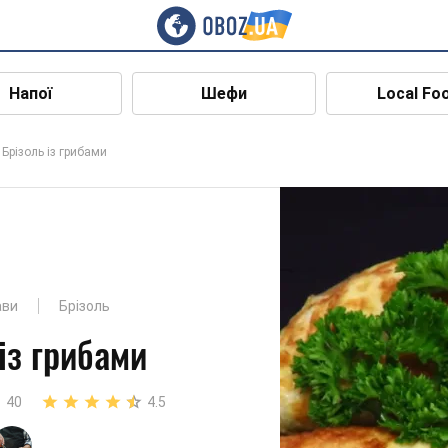
Напої
Шефи
Local Fo
Брізоль із грибами
ави
Брізоль
із грибами
40
4.5