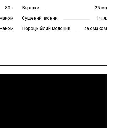
80 г
Вершки
25 мл
смаком
Сушений часник
1 ч. л.
смаком
Перець білий мелений
за смаком