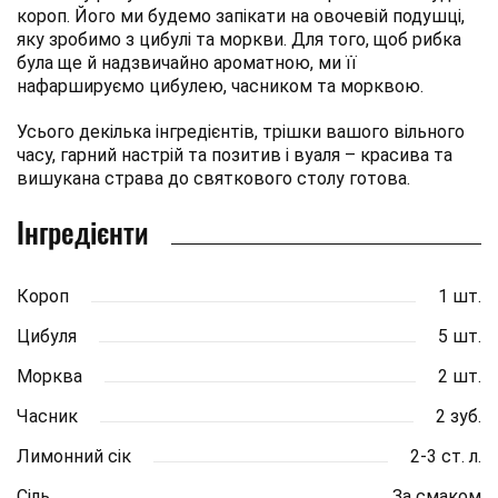
короп. Його ми будемо запікати на овочевій подушці,
яку зробимо з цибулі та моркви. Для того, щоб рибка
була ще й надзвичайно ароматною, ми її
нафаршируємо цибулею, часником та морквою.
Усього декілька інгредієнтів, трішки вашого вільного
часу, гарний настрій та позитив і вуаля – красива та
вишукана страва до святкового столу готова.
Інгредієнти
Короп
1 шт.
Цибуля
5 шт.
Морква
2 шт.
Часник
2 зуб.
Лимонний сік
2-3 ст. л.
Сіль
За смаком