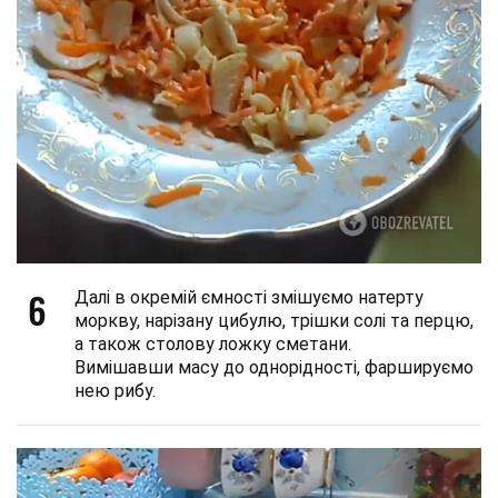
6
Далі в окремій ємності змішуємо натерту
моркву, нарізану цибулю, трішки солі та перцю,
а також столову ложку сметани.
Вимішавши масу до однорідності, фаршируємо
нею рибу.