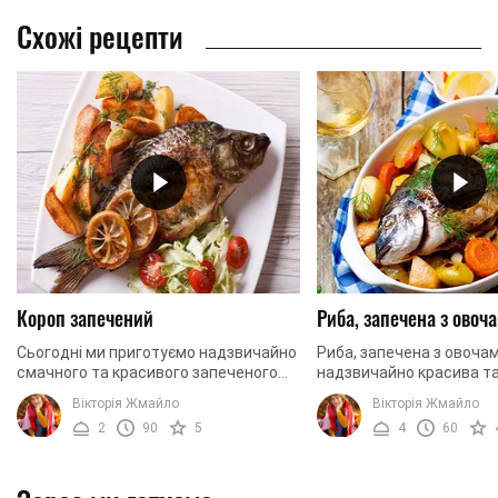
Схожі рецепти
Короп запечений
Риба, запечена з овоч
Сьогодні ми приготуємо надзвичайно
Риба, запечена з овочам
смачного та красивого запеченого
надзвичайно красива т
коропа. У зв’язку з тим, що риба
страва, яка готується 
Вікторія Жмайло
Вікторія Жмайло
готуватиметься на овочевій подушці,
Але за такий короткий ч
2
90
5
4
60
вона вийде ...
створите достойний ...