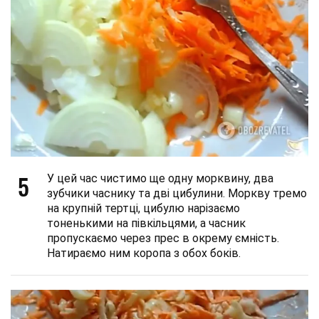
5
У цей час чистимо ще одну морквину, два
зубчики часнику та дві цибулини. Моркву тремо
на крупній тертці, цибулю нарізаємо
тоненькими на півкільцями, а часник
пропускаємо через прес в окрему ємність.
Натираємо ним коропа з обох боків.