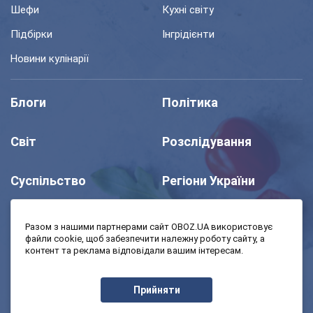
Шефи
Кухні світу
Підбірки
Інгрідієнти
Новини кулінарії
Блоги
Політика
Світ
Розслідування
Суспільство
Регіони України
Шоу
Спорт
Разом з нашими партнерами сайт OBOZ.UA використовує
файли cookie, щоб забезпечити належну роботу сайту, а
контент та реклама відповідали вашим інтересам.
Моя школа
Авто
Прийняти
MedOboz
Економіка