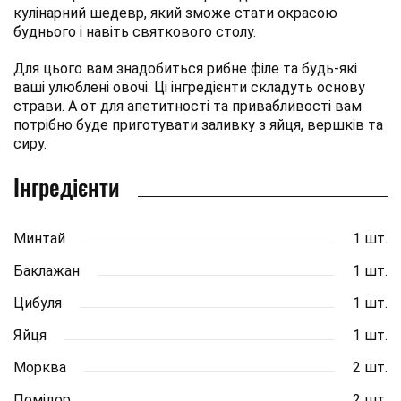
кулінарний шедевр, який зможе стати окрасою
буднього і навіть святкового столу.
Для цього вам знадобиться рибне філе та будь-які
ваші улюблені овочі. Ці інгредієнти складуть основу
страви. А от для апетитності та привабливості вам
потрібно буде приготувати заливку з яйця, вершків та
сиру.
Інгредієнти
Минтай
1 шт.
Баклажан
1 шт.
Цибуля
1 шт.
Яйця
1 шт.
Морква
2 шт.
Помідор
2 шт.