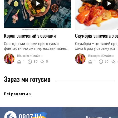
Короп запечений з овочами
Скумбрія запечена з о
Сьогодні ми з вами приготуємо
Скумбрія – це такий про
фантастично смачну, надзвичайно
хоча б раз у своєму жит
красиву та невимовно ароматну
використовувала під ча
Вікторія Жмайло
Вікторія Жмайло
запечену рибу з овочами. В основі
приготування практичн
1
80
5
1
60
страви в нас буде ...
господиня. Страви з цієї 
Зараз ми готуємо
Всі рецепти
В начало