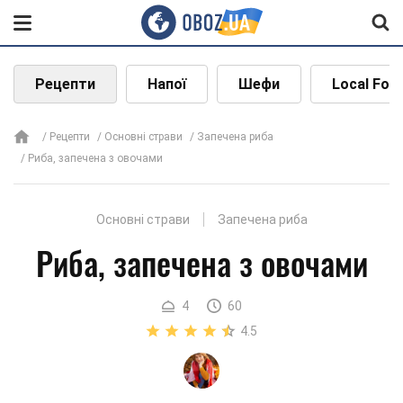
Рецепти
Напої
Шефи
Local Foo
Рецепти
Основні страви
Запечена риба
Риба, запечена з овочами
Основні страви
Запечена риба
Риба, запечена з овочами
4
60
4.5