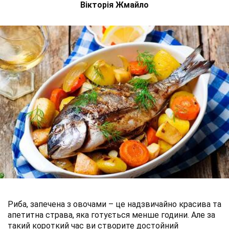
Вікторія Жмайло
Риба, запечена з овочами – це надзвичайно красива та
апетитна страва, яка готується менше години. Але за
такий короткий час ви створите достойний