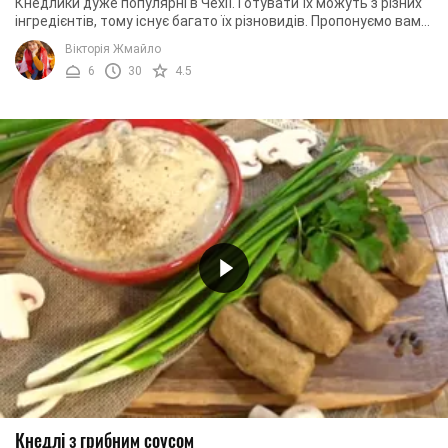
Кнедлики дуже популярні в Чехії. Готувати їх можуть з різних
інгредієнтів, тому існує багато їх різновидів. Пропонуємо вам
спробувати картопляні ...
Вікторія Жмайло
6
30
4.5
Кнедлі з грибним соусом