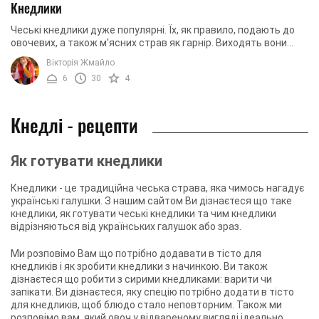
Кнедлики
Чеські кнедлики дуже популярні. Їх, як правило, подають до
овочевих, а також м'ясних страв як гарнір. Виходять вони
дуже легкими і смачними. Прості в ...
Вікторія Жмайло
6
30
4
Кнедлі - рецепти
Як готувати кнедлики
Кнедлики - це традиційна чеська страва, яка чимось нагадує
українські галушки. З нашим сайтом Ви дізнаєтеся що таке
кнедлики, як готувати чеські кнедлики та чим кнедлики
відрізняються від українських галушок або зраз.
Ми розповімо Вам що потрібно додавати в тісто для
кнедликів і як зробити кнедлики з начинкою. Ви також
дізнаєтеся що робити з сирими кнедликами: варити чи
запікати. Ви дізнаєтеся, яку спецію потрібно додати в тісто
для кнедликів, щоб блюдо стало неповторним. Також ми
розповімо вам, який овоч у відвареному вигляді ідеально