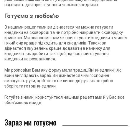
підходить для приготування чеських кнедликів.
Готуємо з любов'ю
З нашими рецептами ви дізнаєтеся чи можна готувати
кнедлики на сковороді та чи потрібно накривати сковорідку
кришкою. Ми розповімо вам як приготувати кнедлики з м'ясом
і який сир краще підходить для кнедликів. Також ви
дізнаєтеся яку зелень краще додавати в начинку для
кнедликів і як зробити так, щоб під час приготування
кнедлики не розвалилися.
Ми розповімо Вам яку форму мали традиційні кнедлики і як
вони виглядають зараз. Ви дізнаєтеся чим господині
змащують руки, щоб тісто не липло до рук і як потрібно
зберігати готові кнедлики.
Готуйте з нами, користуйтеся нашими рецептами й у Вас все
обов'язково вийде.
Зараз ми готуємо