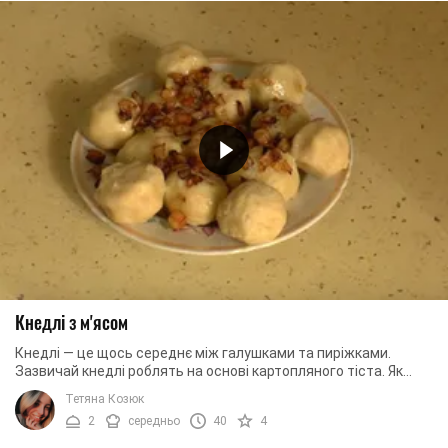
Кнедлі з м'ясом
Кнедлі — це щось середнє між галушками та пиріжками.
Зазвичай кнедлі роблять на основі картопляного тіста. Як
начинку найчастіше використовують фарш ...
Тетяна Козюк
2
середньо
40
4