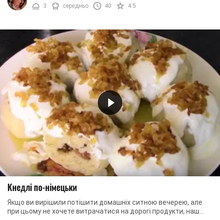
3
середньо
40
4.5
Кнедлі по-німецьки
Якщо ви вирішили потішити домашніх ситною вечерею, але
при цьому не хочете витрачатися на дорогі продукти, наш
рецепт – це те, що вам потрібно. ...