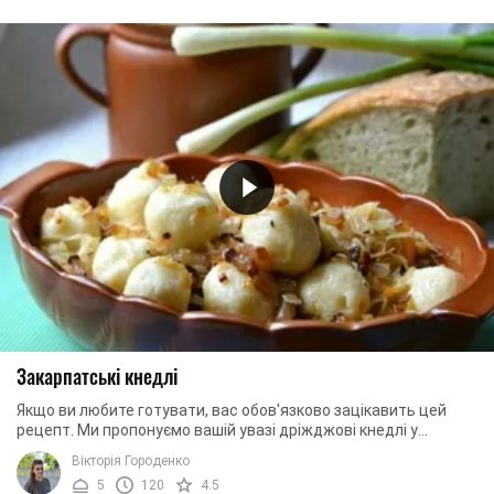
Закарпатські кнедлі
Якщо ви любите готувати, вас обов'язково зацікавить цей
рецепт. Ми пропонуємо вашій увазі дріжджові кнедлі у
сметанному соусі з м'ясом. Страва ...
Вікторія Городенко
5
120
4.5