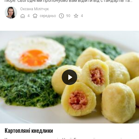
пюре. Сьогодні ми пропонуємо вам відійти від стандартів та
приготувати незвичайні кнедлі ...
Оксана Мілітчук
4
середньо
90
4
Картопляні кнедлики