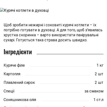
Щоб зробити нежирні і соковиті курячі котлети – їх
потрібно готувати в духовці. А для того, щоб з'явилась
хрустка скоринка – варто використати панірувальні
сухарі. Готується така страва досить швидко.
Інгредієнти
Куряче філе
1 кг
Картопля
2 шт
Плавлений сирок
2 шт
Спеції
за смаком
Соняшникова олія
1 ст.л