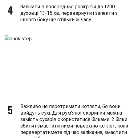
4
Запікати в попередньо розігрітій до t200
духовці 13-15 хв, перевернути і запекти з
іншого боку ще стільки ж часу.
5
Важливо не перетримати котлети, бо вони
вийдуть сухі. Для рум‘яної скоринки можна
замість сухарів скористатися білками. 2 білки
збити і змастити ними поверхню котлет, коли
перевертатимете під час запікання, змастити