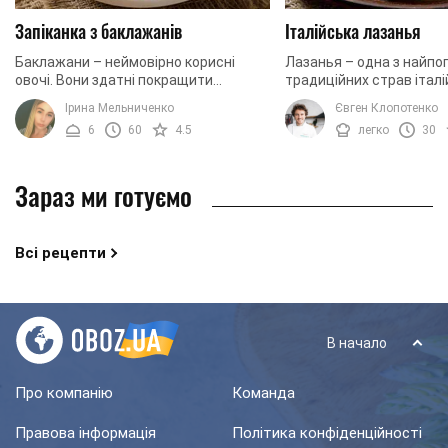
Запіканка з баклажанів
Італійська лазанья
Баклажани – неймовірно корисні
Лазанья – одна з найпо
овочі. Вони здатні покращити
традиційних страв італій
пам'ять, а також служать
її основі соковитий м'я
Ірина Мельниченко
Євген Клопотенко
прекрасним антиоксидантом. Крім
багато сиру і ніжне листк
6
60
4.5
легко
30
того, вживання баклажанів ...
Зараз ми готуємо
Всі рецепти
В начало
Про компанію
Команда
Правова інформація
Політика конфіденційності