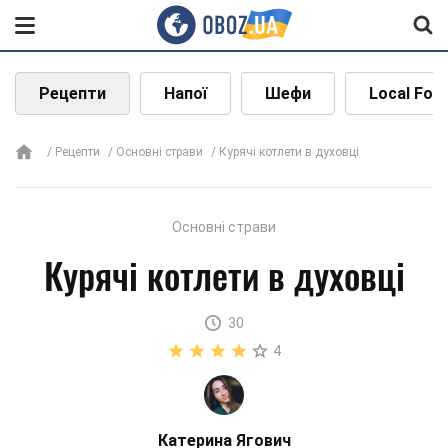
Рецепти
Напої
Шефи
Local Foo
Рецепти
Основні страви
Курячі котлети в духовці
Основні страви
Курячі котлети в духовці
30
4
Катерина Ягович