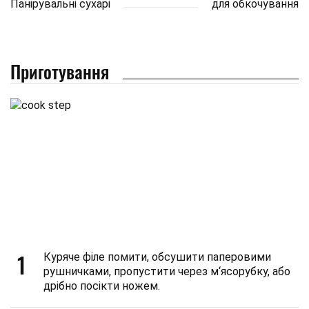
Панірувальні сухарі
для обкочування
Приготування
1
Куряче філе помити, обсушити паперовими
рушничками, пропустити через м‘ясорубку, або
дрібно посікти ножем.