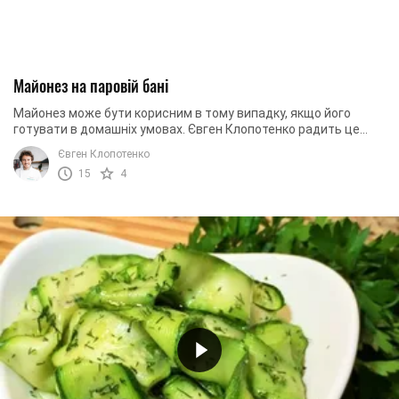
Майонез на паровій бані
Майонез може бути корисним в тому випадку, якщо його
готувати в домашніх умовах. Євген Клопотенко радить це
робити на пару. Соус стає однорідним, ...
Євген Клопотенко
15
4