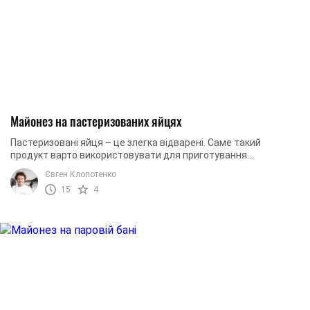
Майонез на пастеризованих яйцях
Пастеризовані яйця – це злегка відварені. Саме такий
продукт варто використовувати для приготування
домашнього майонезу. З таким соусом ваші страви ...
Євген Клопотенко
15
4