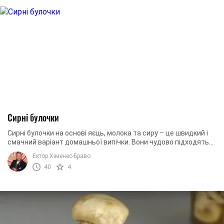
Сирні булочки
Сирні булочки на основі яєць, молока та сиру – це швидкий і
смачний варіант домашньої випічки. Вони чудово підходять
як до сніданку, так і до ...
Ектор Хіменес-Браво
40
4