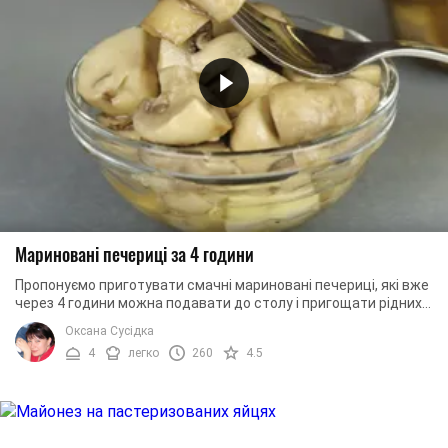
Мариновані печериці за 4 години
Пропонуємо приготувати смачні мариновані печериці, які вже
через 4 години можна подавати до столу і пригощати рідних
та гостей. Таку закуску ви ...
Оксана Сусідка
4
легко
260
4.5