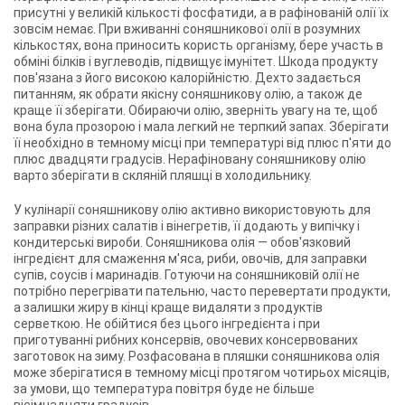
присутні у великій кількості фосфатиди, а в рафінованій олії їх
зовсім немає. При вживанні соняшникової олії в розумних
кількостях, вона приносить користь організму, бере участь в
обміні білків і вуглеводів, підвищує імунітет. Шкода продукту
пов'язана з його високою калорійністю. Дехто задається
питанням, як обрати якісну соняшникову олію, а також де
краще її зберігати. Обираючи олію, зверніть увагу на те, щоб
вона була прозорою і мала легкий не терпкий запах. Зберігати
її необхідно в темному місці при температурі від плюс п'яти до
плюс двадцяти градусів. Нерафіновану соняшникову олію
варто зберігати в скляній пляшці в холодильнику.
У кулінарії соняшникову олію активно використовують для
заправки різних салатів і вінегретів, її додають у випічку і
кондитерські вироби. Соняшникова олія — ​​обов'язковий
інгредієнт для смаження м'яса, риби, овочів, для заправки
супів, соусів і маринадів. Готуючи на соняшниковій олії не
потрібно перегрівати пательню, часто перевертати продукти,
а залишки жиру в кінці краще видаляти з продуктів
серветкою. Не обійтися без цього інгредієнта і при
приготуванні рибних консервів, овочевих консервованих
заготовок на зиму. Розфасована в пляшки соняшникова олія
може зберігатися в темному місці протягом чотирьох місяців,
за умови, що температура повітря буде не більше
вісімнадцяти градусів.