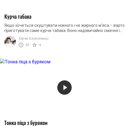
Курча табака
Якщо хочеться скуштувати ніжного і не жирного м'яса – варто
приготувати саме курча табака. Воно надзвичайно смачне і
дієтичне. Особливо якщо ...
Євген Клопотенко
20
4
Тонка піца з буряком