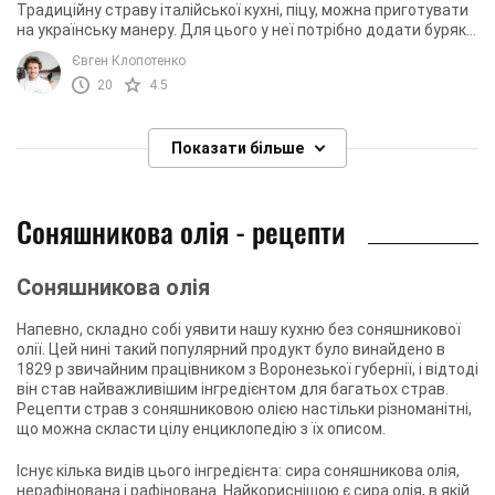
Традиційну страву італійської кухні, піцу, можна приготувати
на українську манеру. Для цього у неї потрібно додати буряк,
а також домашню ковбасу. ...
Євген Клопотенко
20
4.5
Показати більше
Соняшникова олія - рецепти
Соняшникова олія
Напевно, складно собі уявити нашу кухню без соняшникової
олії. Цей нині такий популярний продукт було винайдено в
1829 р звичайним працівником з Воронезької губернії, і відтоді
він став найважливішим інгредієнтом для багатьох страв.
Рецепти страв з соняшниковою олією настільки різноманітні,
що можна скласти цілу енциклопедію з їх описом.
Існує кілька видів цього інгредієнта: сира соняшникова олія,
нерафінована і рафінована. Найкориснішою є сира олія, в якій