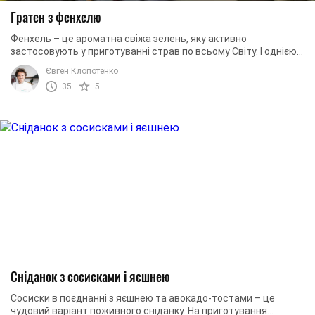
Гратен з фенхелю
Фенхель – це ароматна свіжа зелень, яку активно
застосовують у приготуванні страв по всьому Світу. І однією з
таких є гратен. Усі інгредієнти ...
Євген Клопотенко
35
5
Сніданок з сосисками і яєшнею
Сосиски в поєднанні з яєшнею та авокадо-тостами – це
чудовий варіант поживного сніданку. На приготування