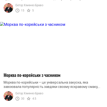
витрачається мінімум часу. При цьому, ви ...
Ектор Хіменес-Браво
15
5
Морква по-корейськи з часником
Морква по-корейськи – це універсальна закуска, яка
завоювала популярність завдяки своєму яскравому смаку,
аромату спецій та простоті приготування. ...
Ектор Хіменес-Браво
30
4.5